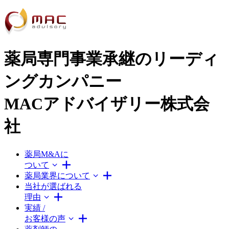
薬局専門事業承継のリーディ
ングカンパニー
MACアドバイザリー株式会
社
薬局M&Aに
ついて
薬局業界について
当社が選ばれる
理由
実績 /
お客様の声