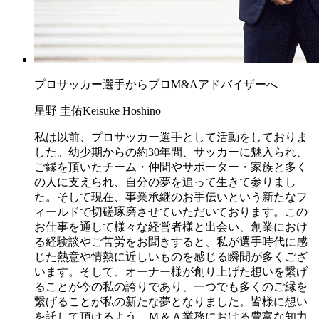
プロサッカー選手からプロM&Aアドバイザーへ
星野 圭佑
Keisuke Hoshino
私は以前、プロサッカー選手として活動をしておりま
した。幼少期からの約30年間、サッカーに魅入られ、
ご縁を頂いたチーム・仲間やサポーター・家族と多く
の人に支えられ、自分の夢を追って生きて参りまし
た。そして現在、事業承継のお手伝いという新たなフ
ィールドで切磋琢磨させていただいております。この
お仕事を通して様々な経営者様と出会い、創業におけ
る経験談やご苦労をお聞きすると、私が選手時代に感
じた熱意や情熱に近しいものを感じる瞬間が多くござ
います。そして、オーナー様が創り上げた想いを繋げ
ることが今の私の誇りであり、一つでも多くのご縁を
繋げることが私の新たな夢となりました。皆様に想い
を託して頂けるよう、Ｍ＆Ａ業務における豊富な知力