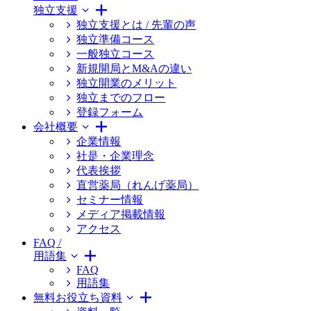
独立支援
独立支援とは / 先輩の声
独立準備コース
一般独立コース
新規開局とM&Aの違い
独立開業のメリット
独立までのフロー
登録フォーム
会社概要
企業情報
社是・企業理念
代表挨拶
直営薬局（れんげ薬局）
セミナー情報
メディア掲載情報
アクセス
FAQ /
用語集
FAQ
用語集
無料お役立ち資料