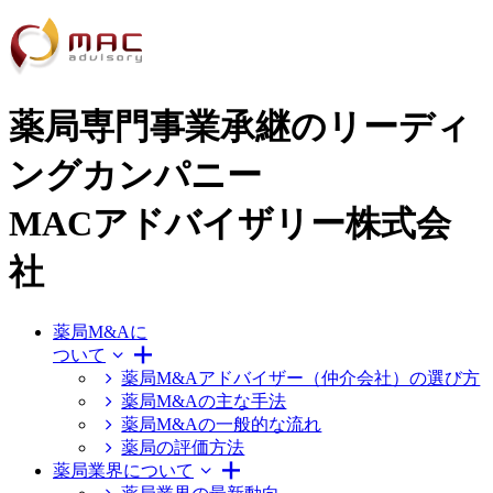
薬局専門事業承継のリーディ
ングカンパニー
MACアドバイザリー株式会
社
薬局M&Aに
ついて
薬局M&Aアドバイザー（仲介会社）の選び方
薬局M&Aの主な手法
薬局M&Aの一般的な流れ
薬局の評価方法
薬局業界について