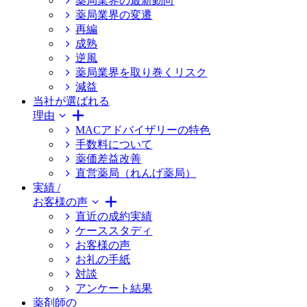
薬局業界の最新動向
薬局業界の変遷
再編
成熟
逆風
薬局業界を取り巻くリスク
減益
当社が選ばれる
理由
MACアドバイザリーの特色
手数料について
薬価差益改善
直営薬局（れんげ薬局）
実績 /
お客様の声
直近の成約実績
ケーススタディ
お客様の声
お礼の手紙
対談
アンケート結果
薬剤師の