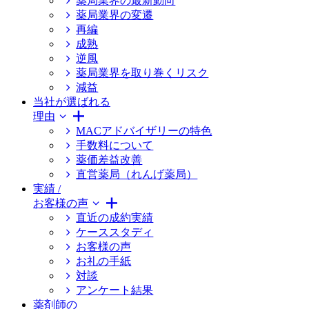
薬局業界の最新動向
薬局業界の変遷
再編
成熟
逆風
薬局業界を取り巻くリスク
減益
当社が選ばれる
理由
MACアドバイザリーの特色
手数料について
薬価差益改善
直営薬局（れんげ薬局）
実績 /
お客様の声
直近の成約実績
ケーススタディ
お客様の声
お礼の手紙
対談
アンケート結果
薬剤師の