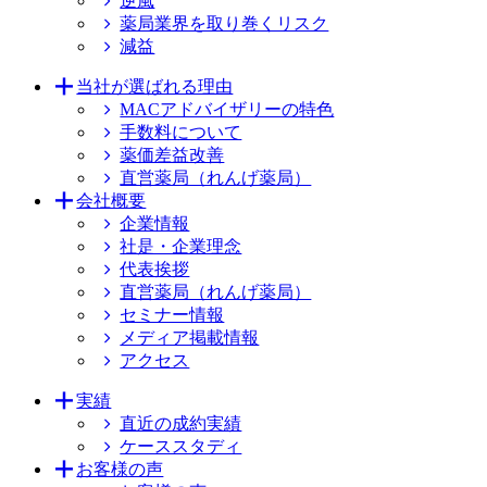
逆風
薬局業界を取り巻くリスク
減益
当社が選ばれる理由
MACアドバイザリーの特色
手数料について
薬価差益改善
直営薬局（れんげ薬局）
会社概要
企業情報
社是・企業理念
代表挨拶
直営薬局（れんげ薬局）
セミナー情報
メディア掲載情報
アクセス
実績
直近の成約実績
ケーススタディ
お客様の声