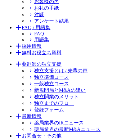
お客様の声
お礼の手紙
対談
アンケート結果
FAQ / 用語集
FAQ
用語集
採用情報
無料お役立ち資料
薬剤師の独立支援
独立支援とは / 先輩の声
独立準備コース
一般独立コース
新規開局とM&Aの違い
独立開業のメリット
独立までのフロー
登録フォーム
最新情報
薬局業界のIRニュース
薬局業界の最新M&Aニュース
お問合せ・その他