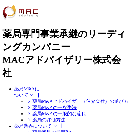
薬局専門事業承継のリーディ
ングカンパニー
MACアドバイザリー株式会
社
薬局M&Aに
ついて
薬局M&Aアドバイザー（仲介会社）の選び方
薬局M&Aの主な手法
薬局M&Aの一般的な流れ
薬局の評価方法
薬局業界について