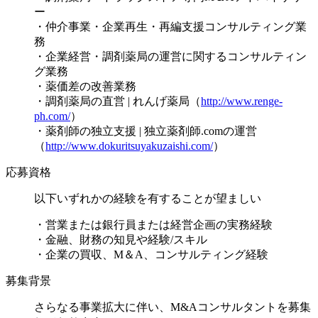
ー
・仲介事業・企業再生・再編支援コンサルティング業
務
・企業経営・調剤薬局の運営に関するコンサルティン
グ業務
・薬価差の改善業務
・調剤薬局の直営 | れんげ薬局（
http://www.renge-
ph.com/
）
・薬剤師の独立支援 | 独立薬剤師.comの運営
（
http://www.dokuritsuyakuzaishi.com/
）
応募資格
以下いずれかの経験を有することが望ましい
・営業または銀行員または経営企画の実務経験
・金融、財務の知見や経験/スキル
・企業の買収、M＆A、コンサルティング経験
募集背景
さらなる事業拡大に伴い、M&Aコンサルタントを募集