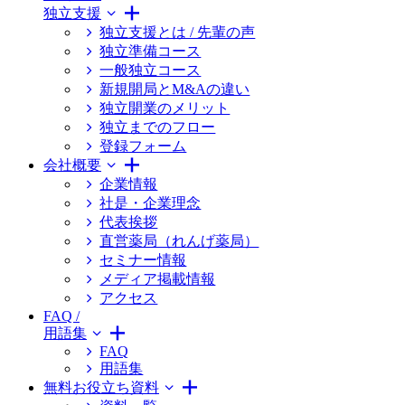
独立支援
独立支援とは / 先輩の声
独立準備コース
一般独立コース
新規開局とM&Aの違い
独立開業のメリット
独立までのフロー
登録フォーム
会社概要
企業情報
社是・企業理念
代表挨拶
直営薬局（れんげ薬局）
セミナー情報
メディア掲載情報
アクセス
FAQ /
用語集
FAQ
用語集
無料お役立ち資料