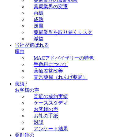
薬局業界の最新動向
薬局業界の変遷
再編
成熟
逆風
薬局業界を取り巻くリスク
減益
当社が選ばれる
理由
MACアドバイザリーの特色
手数料について
薬価差益改善
直営薬局（れんげ薬局）
実績 /
お客様の声
直近の成約実績
ケーススタディ
お客様の声
お礼の手紙
対談
アンケート結果
薬剤師の