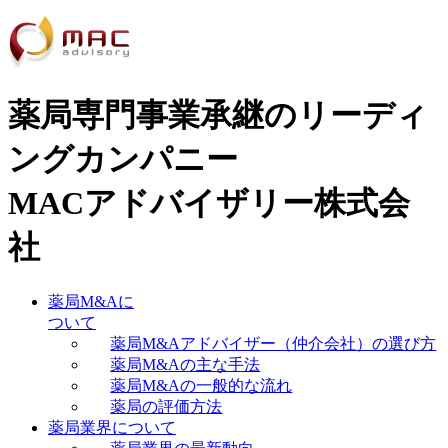
薬局専門事業承継のリーディ
ングカンパニー
MACアドバイザリー株式会
社
薬局M&Aに
ついて
薬局M&Aアドバイザー（仲介会社）の選び方
薬局M&Aの主な手法
薬局M&Aの一般的な流れ
薬局の評価方法
薬局業界について