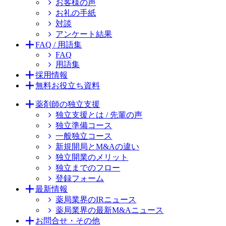
お客様の声
お礼の手紙
対談
アンケート結果
FAQ / 用語集
FAQ
用語集
採用情報
無料お役立ち資料
薬剤師の独立支援
独立支援とは / 先輩の声
独立準備コース
一般独立コース
新規開局とM&Aの違い
独立開業のメリット
独立までのフロー
登録フォーム
最新情報
薬局業界のIRニュース
薬局業界の最新M&Aニュース
お問合せ・その他