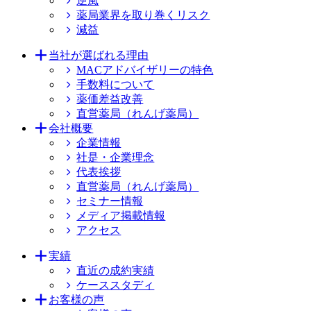
逆風
薬局業界を取り巻くリスク
減益
当社が選ばれる理由
MACアドバイザリーの特色
手数料について
薬価差益改善
直営薬局（れんげ薬局）
会社概要
企業情報
社是・企業理念
代表挨拶
直営薬局（れんげ薬局）
セミナー情報
メディア掲載情報
アクセス
実績
直近の成約実績
ケーススタディ
お客様の声