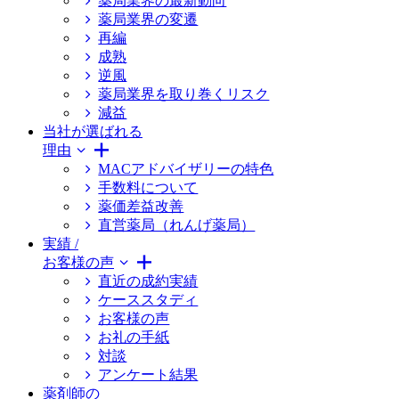
薬局業界の最新動向
薬局業界の変遷
再編
成熟
逆風
薬局業界を取り巻くリスク
減益
当社が選ばれる
理由
MACアドバイザリーの特色
手数料について
薬価差益改善
直営薬局（れんげ薬局）
実績 /
お客様の声
直近の成約実績
ケーススタディ
お客様の声
お礼の手紙
対談
アンケート結果
薬剤師の