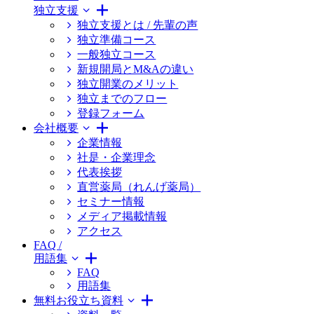
独立支援
独立支援とは / 先輩の声
独立準備コース
一般独立コース
新規開局とM&Aの違い
独立開業のメリット
独立までのフロー
登録フォーム
会社概要
企業情報
社是・企業理念
代表挨拶
直営薬局（れんげ薬局）
セミナー情報
メディア掲載情報
アクセス
FAQ /
用語集
FAQ
用語集
無料お役立ち資料