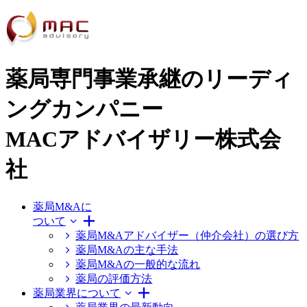
薬局専門事業承継のリーディ
ングカンパニー
MACアドバイザリー株式会
社
薬局M&Aに
ついて
薬局M&Aアドバイザー（仲介会社）の選び方
薬局M&Aの主な手法
薬局M&Aの一般的な流れ
薬局の評価方法
薬局業界について