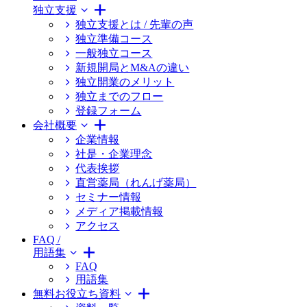
独立支援
独立支援とは / 先輩の声
独立準備コース
一般独立コース
新規開局とM&Aの違い
独立開業のメリット
独立までのフロー
登録フォーム
会社概要
企業情報
社是・企業理念
代表挨拶
直営薬局（れんげ薬局）
セミナー情報
メディア掲載情報
アクセス
FAQ /
用語集
FAQ
用語集
無料お役立ち資料