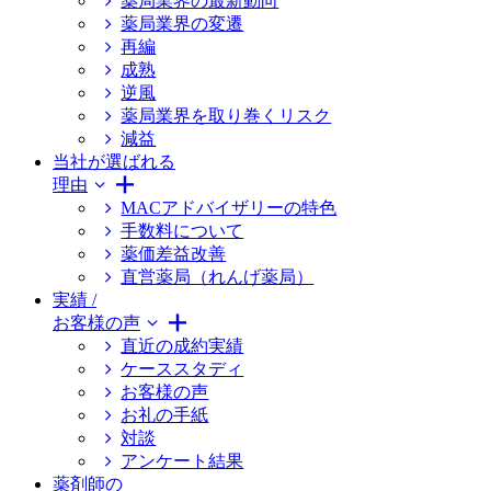
薬局業界の最新動向
薬局業界の変遷
再編
成熟
逆風
薬局業界を取り巻くリスク
減益
当社が選ばれる
理由
MACアドバイザリーの特色
手数料について
薬価差益改善
直営薬局（れんげ薬局）
実績 /
お客様の声
直近の成約実績
ケーススタディ
お客様の声
お礼の手紙
対談
アンケート結果
薬剤師の