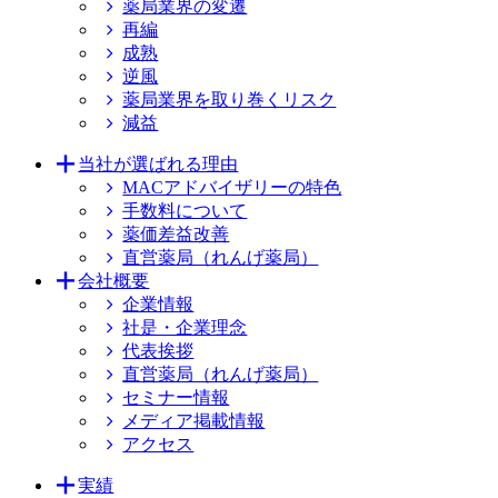
薬局業界の変遷
再編
成熟
逆風
薬局業界を取り巻くリスク
減益
当社が選ばれる理由
MACアドバイザリーの特色
手数料について
薬価差益改善
直営薬局（れんげ薬局）
会社概要
企業情報
社是・企業理念
代表挨拶
直営薬局（れんげ薬局）
セミナー情報
メディア掲載情報
アクセス
実績