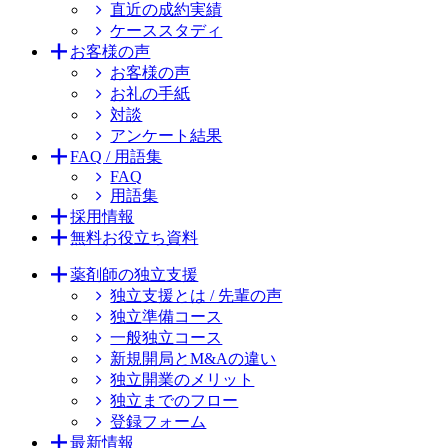
直近の成約実績
ケーススタディ
お客様の声
お客様の声
お礼の手紙
対談
アンケート結果
FAQ / 用語集
FAQ
用語集
採用情報
無料お役立ち資料
薬剤師の独立支援
独立支援とは / 先輩の声
独立準備コース
一般独立コース
新規開局とM&Aの違い
独立開業のメリット
独立までのフロー
登録フォーム
最新情報