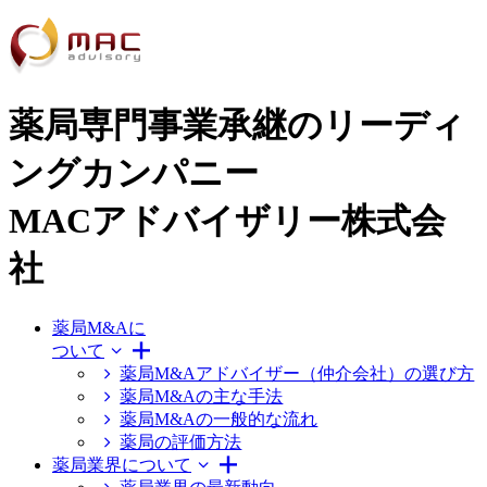
薬局専門事業承継のリーディ
ングカンパニー
MACアドバイザリー株式会
社
薬局M&Aに
ついて
薬局M&Aアドバイザー（仲介会社）の選び方
薬局M&Aの主な手法
薬局M&Aの一般的な流れ
薬局の評価方法
薬局業界について