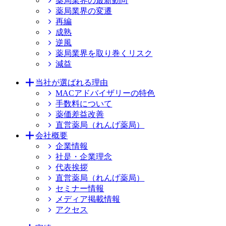
薬局業界の最新動向
薬局業界の変遷
再編
成熟
逆風
薬局業界を取り巻くリスク
減益
当社が選ばれる理由
MACアドバイザリーの特色
手数料について
薬価差益改善
直営薬局（れんげ薬局）
会社概要
企業情報
社是・企業理念
代表挨拶
直営薬局（れんげ薬局）
セミナー情報
メディア掲載情報
アクセス