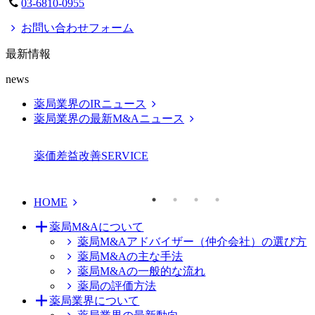
03-6810-0955
お問い合わせフォーム
最新情報
news
薬局業界のIRニュース
薬局業界の最新M&Aニュース
薬価差益改善
SERVICE
HOME
薬局M&Aについて
薬局M&Aアドバイザー（仲介会社）の選び方
薬局M&Aの主な手法
薬局M&Aの一般的な流れ
薬局の評価方法
薬局業界について