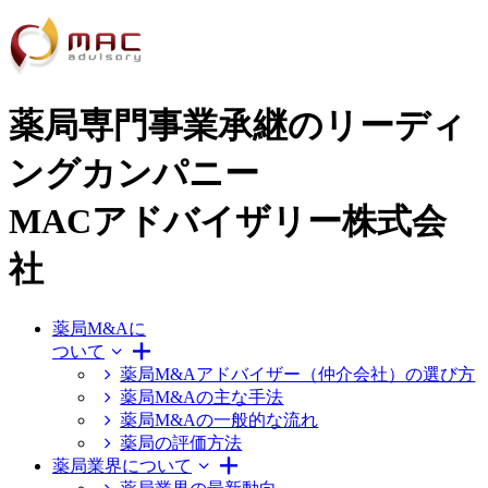
薬局専門事業承継のリーディ
ングカンパニー
MACアドバイザリー株式会
社
薬局M&Aに
ついて
薬局M&Aアドバイザー（仲介会社）の選び方
薬局M&Aの主な手法
薬局M&Aの一般的な流れ
薬局の評価方法
薬局業界について