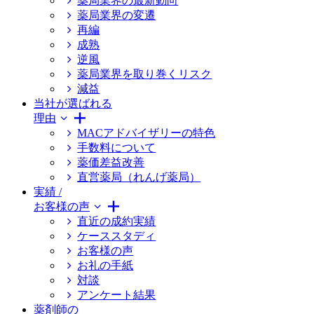
薬局業界の最新動向
薬局業界の変遷
再編
成熟
逆風
薬局業界を取り巻くリスク
減益
当社が選ばれる
理由
MACアドバイザリーの特色
手数料について
薬価差益改善
直営薬局（れんげ薬局）
実績 /
お客様の声
直近の成約実績
ケーススタディ
お客様の声
お礼の手紙
対談
アンケート結果
薬剤師の