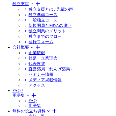
独立支援
独立支援とは / 先輩の声
独立準備コース
一般独立コース
新規開局とM&Aの違い
独立開業のメリット
独立までのフロー
登録フォーム
会社概要
企業情報
社是・企業理念
代表挨拶
直営薬局（れんげ薬局）
セミナー情報
メディア掲載情報
アクセス
FAQ /
用語集
FAQ
用語集
無料お役立ち資料