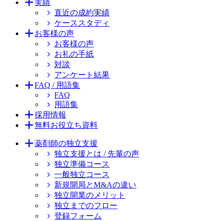
実績
直近の成約実績
ケーススタディ
お客様の声
お客様の声
お礼の手紙
対談
アンケート結果
FAQ / 用語集
FAQ
用語集
採用情報
無料お役立ち資料
薬剤師の独立支援
独立支援とは / 先輩の声
独立準備コース
一般独立コース
新規開局とM&Aの違い
独立開業のメリット
独立までのフロー
登録フォーム