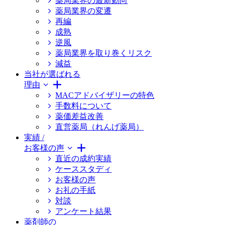
薬局業界の最新動向
薬局業界の変遷
再編
成熟
逆風
薬局業界を取り巻くリスク
減益
当社が選ばれる
理由
MACアドバイザリーの特色
手数料について
薬価差益改善
直営薬局（れんげ薬局）
実績 /
お客様の声
直近の成約実績
ケーススタディ
お客様の声
お礼の手紙
対談
アンケート結果
薬剤師の