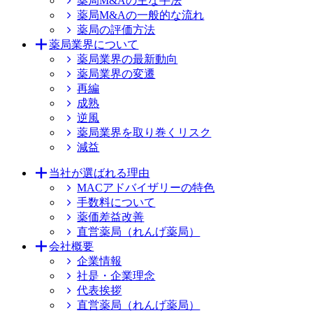
薬局M&Aの主な手法
薬局M&Aの一般的な流れ
薬局の評価方法
薬局業界について
薬局業界の最新動向
薬局業界の変遷
再編
成熟
逆風
薬局業界を取り巻くリスク
減益
当社が選ばれる理由
MACアドバイザリーの特色
手数料について
薬価差益改善
直営薬局（れんげ薬局）
会社概要
企業情報
社是・企業理念
代表挨拶
直営薬局（れんげ薬局）