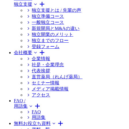
独立支援
独立支援とは / 先輩の声
独立準備コース
一般独立コース
新規開局とM&Aの違い
独立開業のメリット
独立までのフロー
登録フォーム
会社概要
企業情報
社是・企業理念
代表挨拶
直営薬局（れんげ薬局）
セミナー情報
メディア掲載情報
アクセス
FAQ /
用語集
FAQ
用語集
無料お役立ち資料