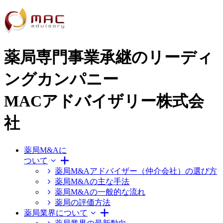
薬局専門事業承継のリーディ
ングカンパニー
MACアドバイザリー株式会
社
薬局M&Aに
ついて
薬局M&Aアドバイザー（仲介会社）の選び方
薬局M&Aの主な手法
薬局M&Aの一般的な流れ
薬局の評価方法
薬局業界について