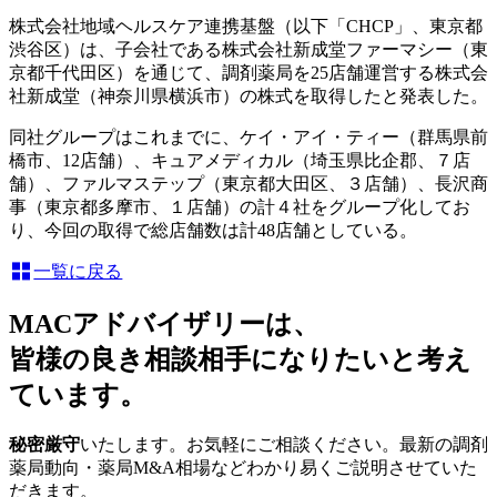
株式会社地域ヘルスケア連携基盤（以下「CHCP」、東京都
渋谷区）は、子会社である株式会社新成堂ファーマシー（東
京都千代田区）を通じて、調剤薬局を25店舗運営する株式会
社新成堂（神奈川県横浜市）の株式を取得したと発表した。
同社グループはこれまでに、ケイ・アイ・ティー（群馬県前
橋市、12店舗）、キュアメディカル（埼玉県比企郡、７店
舗）、ファルマステップ（東京都大田区、３店舗）、長沢商
事（東京都多摩市、１店舗）の計４社をグループ化してお
り、今回の取得で総店舗数は計48店舗としている。
一覧に戻る
MACアドバイザリーは、
皆様の良き相談相手になりたいと考え
ています。
秘密厳守
いたします。お気軽にご相談ください。最新の調剤
薬局動向・薬局M&A相場などわかり易くご説明させていた
だきます。