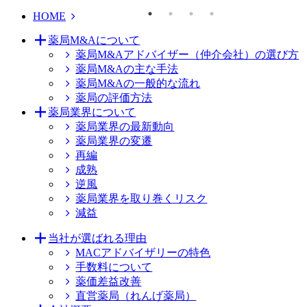
HOME
薬局M&Aについて
薬局M&Aアドバイザー（仲介会社）の選び方
薬局M&Aの主な手法
薬局M&Aの一般的な流れ
薬局の評価方法
薬局業界について
薬局業界の最新動向
薬局業界の変遷
再編
成熟
逆風
薬局業界を取り巻くリスク
減益
当社が選ばれる理由
MACアドバイザリーの特色
手数料について
薬価差益改善
直営薬局（れんげ薬局）