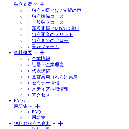
独立支援
独立支援とは / 先輩の声
独立準備コース
一般独立コース
新規開局とM&Aの違い
独立開業のメリット
独立までのフロー
登録フォーム
会社概要
企業情報
社是・企業理念
代表挨拶
直営薬局（れんげ薬局）
セミナー情報
メディア掲載情報
アクセス
FAQ /
用語集
FAQ
用語集
無料お役立ち資料