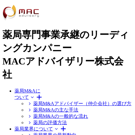
薬局専門事業承継のリーディ
ングカンパニー
MACアドバイザリー株式会
社
薬局M&Aに
ついて
薬局M&Aアドバイザー（仲介会社）の選び方
薬局M&Aの主な手法
薬局M&Aの一般的な流れ
薬局の評価方法
薬局業界について