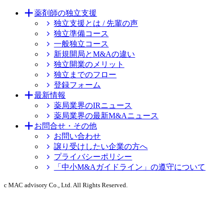
薬剤師の独立支援
独立支援とは / 先輩の声
独立準備コース
一般独立コース
新規開局とM&Aの違い
独立開業のメリット
独立までのフロー
登録フォーム
最新情報
薬局業界のIRニュース
薬局業界の最新M&Aニュース
お問合せ・その他
お問い合わせ
譲り受けしたい企業の方へ
プライバシーポリシー
「中小M&Aガイドライン」の遵守について
c MAC advisory Co., Ltd. All Rights Reserved.