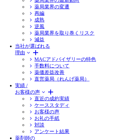
薬局業界の最新動向
薬局業界の変遷
再編
成熟
逆風
薬局業界を取り巻くリスク
減益
当社が選ばれる
理由
MACアドバイザリーの特色
手数料について
薬価差益改善
直営薬局（れんげ薬局）
実績 /
お客様の声
直近の成約実績
ケーススタディ
お客様の声
お礼の手紙
対談
アンケート結果
薬剤師の