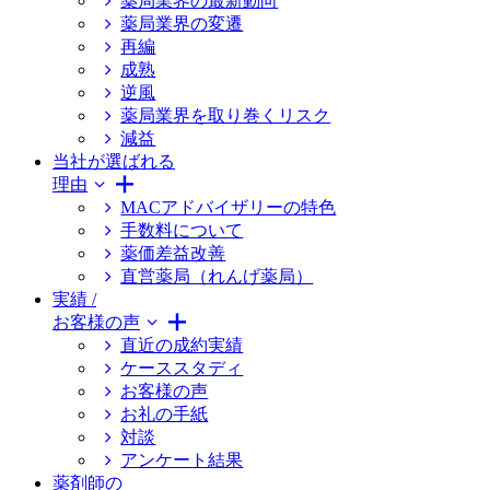
薬局業界の最新動向
薬局業界の変遷
再編
成熟
逆風
薬局業界を取り巻くリスク
減益
当社が選ばれる
理由
MACアドバイザリーの特色
手数料について
薬価差益改善
直営薬局（れんげ薬局）
実績 /
お客様の声
直近の成約実績
ケーススタディ
お客様の声
お礼の手紙
対談
アンケート結果
薬剤師の