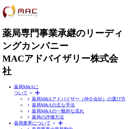
薬局専門事業承継のリーディ
ングカンパニー
MACアドバイザリー株式会
社
薬局M&Aに
ついて
薬局M&Aアドバイザー（仲介会社）の選び方
薬局M&Aの主な手法
薬局M&Aの一般的な流れ
薬局の評価方法
薬局業界について