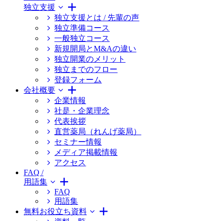
独立支援
独立支援とは / 先輩の声
独立準備コース
一般独立コース
新規開局とM&Aの違い
独立開業のメリット
独立までのフロー
登録フォーム
会社概要
企業情報
社是・企業理念
代表挨拶
直営薬局（れんげ薬局）
セミナー情報
メディア掲載情報
アクセス
FAQ /
用語集
FAQ
用語集
無料お役立ち資料