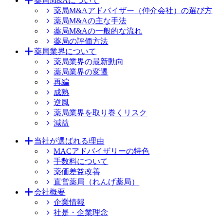
薬局M&Aについて
薬局M&Aアドバイザー（仲介会社）の選び方
薬局M&Aの主な手法
薬局M&Aの一般的な流れ
薬局の評価方法
薬局業界について
薬局業界の最新動向
薬局業界の変遷
再編
成熟
逆風
薬局業界を取り巻くリスク
減益
当社が選ばれる理由
MACアドバイザリーの特色
手数料について
薬価差益改善
直営薬局（れんげ薬局）
会社概要
企業情報
社是・企業理念