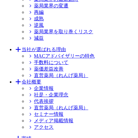
薬局業界の変遷
再編
成熟
逆風
薬局業界を取り巻くリスク
減益
当社が選ばれる理由
MACアドバイザリーの特色
手数料について
薬価差益改善
直営薬局（れんげ薬局）
会社概要
企業情報
社是・企業理念
代表挨拶
直営薬局（れんげ薬局）
セミナー情報
メディア掲載情報
アクセス