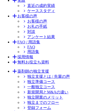
実績
直近の成約実績
ケーススタディ
お客様の声
お客様の声
お礼の手紙
対談
アンケート結果
FAQ / 用語集
FAQ
用語集
採用情報
無料お役立ち資料
薬剤師の独立支援
独立支援とは / 先輩の声
独立準備コース
一般独立コース
新規開局とM&Aの違い
独立開業のメリット
独立までのフロー
登録フォーム