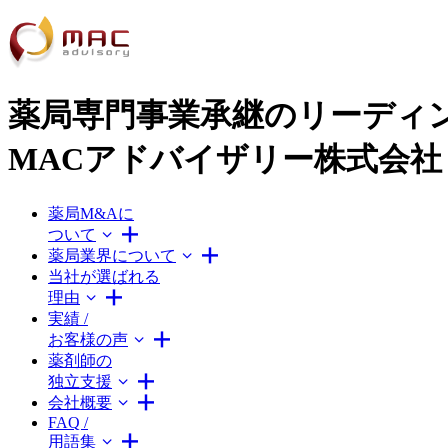
薬局専門事業承継のリーディ
MACアドバイザリー株式会社
薬局M&Aに
ついて
薬局業界について
当社が選ばれる
理由
実績 /
お客様の声
薬剤師の
独立支援
会社概要
FAQ /
用語集