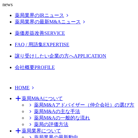
news
薬局業界のIRニュース
薬局業界の最新M&Aニュース
薬価差益改善
SERVICE
FAQ / 用語集
EXPERTISE
譲り受けしたい企業の方へ
APPLICATION
会社概要
PROFILE
HOME
薬局M&Aについて
薬局M&Aアドバイザー（仲介会社）の選び方
薬局M&Aの主な手法
薬局M&Aの一般的な流れ
薬局の評価方法
薬局業界について
薬局業界の最新動向