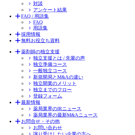
対談
アンケート結果
FAQ / 用語集
FAQ
用語集
採用情報
無料お役立ち資料
薬剤師の独立支援
独立支援とは / 先輩の声
独立準備コース
一般独立コース
新規開局とM&Aの違い
独立開業のメリット
独立までのフロー
登録フォーム
最新情報
薬局業界のIRニュース
薬局業界の最新M&Aニュース
お問合せ・その他
お問い合わせ
譲り受けしたい企業の方へ