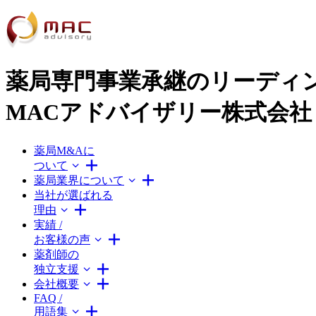
薬局専門事業承継のリーディ
MACアドバイザリー株式会社
薬局M&Aに
ついて
薬局業界について
当社が選ばれる
理由
実績 /
お客様の声
薬剤師の
独立支援
会社概要
FAQ /
用語集