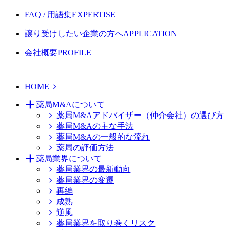
FAQ / 用語集
EXPERTISE
譲り受けしたい企業の方へ
APPLICATION
会社概要
PROFILE
HOME
薬局M&Aについて
薬局M&Aアドバイザー（仲介会社）の選び方
薬局M&Aの主な手法
薬局M&Aの一般的な流れ
薬局の評価方法
薬局業界について
薬局業界の最新動向
薬局業界の変遷
再編
成熟
逆風
薬局業界を取り巻くリスク