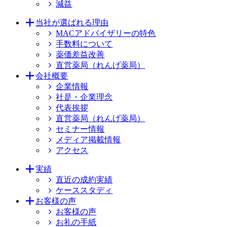
減益
当社が選ばれる理由
MACアドバイザリーの特色
手数料について
薬価差益改善
直営薬局（れんげ薬局）
会社概要
企業情報
社是・企業理念
代表挨拶
直営薬局（れんげ薬局）
セミナー情報
メディア掲載情報
アクセス
実績
直近の成約実績
ケーススタディ
お客様の声
お客様の声
お礼の手紙