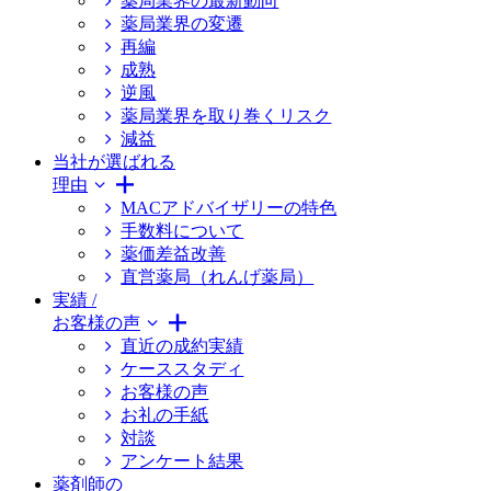
薬局業界の最新動向
薬局業界の変遷
再編
成熟
逆風
薬局業界を取り巻くリスク
減益
当社が選ばれる
理由
MACアドバイザリーの特色
手数料について
薬価差益改善
直営薬局（れんげ薬局）
実績 /
お客様の声
直近の成約実績
ケーススタディ
お客様の声
お礼の手紙
対談
アンケート結果
薬剤師の