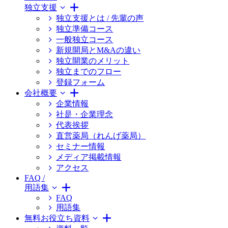
独立支援
独立支援とは / 先輩の声
独立準備コース
一般独立コース
新規開局とM&Aの違い
独立開業のメリット
独立までのフロー
登録フォーム
会社概要
企業情報
社是・企業理念
代表挨拶
直営薬局（れんげ薬局）
セミナー情報
メディア掲載情報
アクセス
FAQ /
用語集
FAQ
用語集
無料お役立ち資料