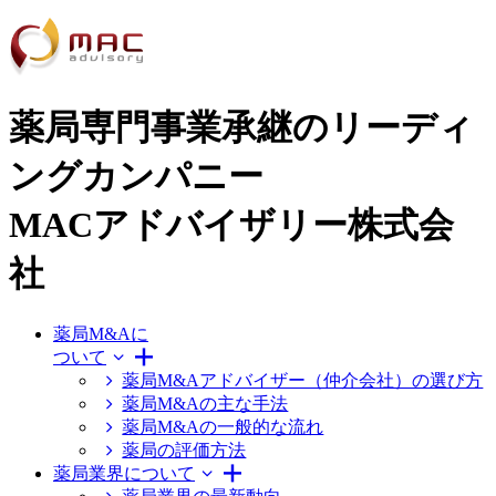
薬局専門事業承継のリーディ
ングカンパニー
MACアドバイザリー株式会
社
薬局M&Aに
ついて
薬局M&Aアドバイザー（仲介会社）の選び方
薬局M&Aの主な手法
薬局M&Aの一般的な流れ
薬局の評価方法
薬局業界について