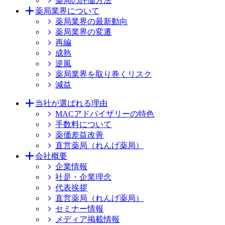
薬局の評価方法
薬局業界について
薬局業界の最新動向
薬局業界の変遷
再編
成熟
逆風
薬局業界を取り巻くリスク
減益
当社が選ばれる理由
MACアドバイザリーの特色
手数料について
薬価差益改善
直営薬局（れんげ薬局）
会社概要
企業情報
社是・企業理念
代表挨拶
直営薬局（れんげ薬局）
セミナー情報
メディア掲載情報