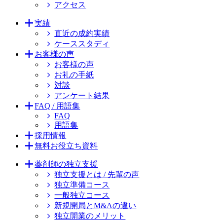
アクセス
実績
直近の成約実績
ケーススタディ
お客様の声
お客様の声
お礼の手紙
対談
アンケート結果
FAQ / 用語集
FAQ
用語集
採用情報
無料お役立ち資料
薬剤師の独立支援
独立支援とは / 先輩の声
独立準備コース
一般独立コース
新規開局とM&Aの違い
独立開業のメリット