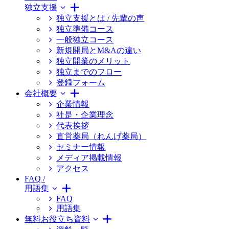
独立支援
独立支援とは / 先輩の声
独立準備コース
一般独立コース
新規開局とM&Aの違い
独立開業のメリット
独立までのフロー
登録フォーム
会社概要
企業情報
社是・企業理念
代表挨拶
直営薬局（れんげ薬局）
セミナー情報
メディア掲載情報
アクセス
FAQ /
用語集
FAQ
用語集
無料お役立ち資料