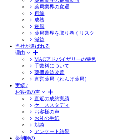
薬局業界の最新動向
薬局業界の変遷
再編
成熟
逆風
薬局業界を取り巻くリスク
減益
当社が選ばれる
理由
MACアドバイザリーの特色
手数料について
薬価差益改善
直営薬局（れんげ薬局）
実績 /
お客様の声
直近の成約実績
ケーススタディ
お客様の声
お礼の手紙
対談
アンケート結果
薬剤師の