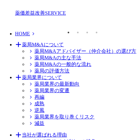
薬価差益改善
SERVICE
HOME
薬局M&Aについて
薬局M&Aアドバイザー（仲介会社）の選び方
薬局M&Aの主な手法
薬局M&Aの一般的な流れ
薬局の評価方法
薬局業界について
薬局業界の最新動向
薬局業界の変遷
再編
成熟
逆風
薬局業界を取り巻くリスク
減益
当社が選ばれる理由