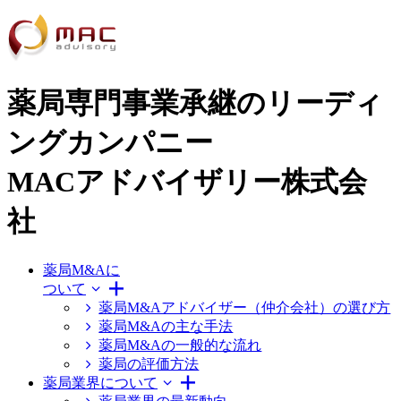
薬局専門事業承継のリーディ
ングカンパニー
MACアドバイザリー株式会
社
薬局M&Aに
ついて
薬局M&Aアドバイザー（仲介会社）の選び方
薬局M&Aの主な手法
薬局M&Aの一般的な流れ
薬局の評価方法
薬局業界について