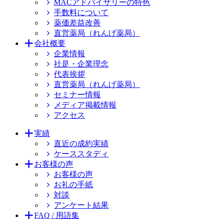
MACアドバイザリーの特色
手数料について
薬価差益改善
直営薬局（れんげ薬局）
会社概要
企業情報
社是・企業理念
代表挨拶
直営薬局（れんげ薬局）
セミナー情報
メディア掲載情報
アクセス
実績
直近の成約実績
ケーススタディ
お客様の声
お客様の声
お礼の手紙
対談
アンケート結果
FAQ / 用語集