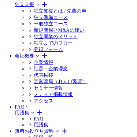
独立支援
独立支援とは / 先輩の声
独立準備コース
一般独立コース
新規開局とM&Aの違い
独立開業のメリット
独立までのフロー
登録フォーム
会社概要
企業情報
社是・企業理念
代表挨拶
直営薬局（れんげ薬局）
セミナー情報
メディア掲載情報
アクセス
FAQ /
用語集
FAQ
用語集
無料お役立ち資料