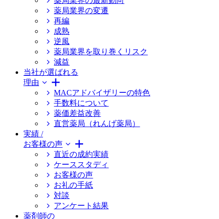
薬局業界の最新動向
薬局業界の変遷
再編
成熟
逆風
薬局業界を取り巻くリスク
減益
当社が選ばれる
理由
MACアドバイザリーの特色
手数料について
薬価差益改善
直営薬局（れんげ薬局）
実績 /
お客様の声
直近の成約実績
ケーススタディ
お客様の声
お礼の手紙
対談
アンケート結果
薬剤師の