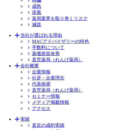
再編
成熟
逆風
薬局業界を取り巻くリスク
減益
当社が選ばれる理由
MACアドバイザリーの特色
手数料について
薬価差益改善
直営薬局（れんげ薬局）
会社概要
企業情報
社是・企業理念
代表挨拶
直営薬局（れんげ薬局）
セミナー情報
メディア掲載情報
アクセス
実績
直近の成約実績