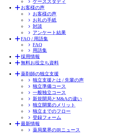
ケーススタディ
お客様の声
お客様の声
お礼の手紙
対談
アンケート結果
FAQ / 用語集
FAQ
用語集
採用情報
無料お役立ち資料
薬剤師の独立支援
独立支援とは / 先輩の声
独立準備コース
一般独立コース
新規開局とM&Aの違い
独立開業のメリット
独立までのフロー
登録フォーム
最新情報
薬局業界のIRニュース