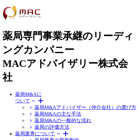
薬局専門事業承継のリーディ
ングカンパニー
MACアドバイザリー株式会
社
薬局M&Aに
ついて
薬局M&Aアドバイザー（仲介会社）の選び方
薬局M&Aの主な手法
薬局M&Aの一般的な流れ
薬局の評価方法
薬局業界について