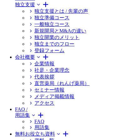
独立支援
独立支援とは / 先輩の声
独立準備コース
一般独立コース
新規開局とM&Aの違い
独立開業のメリット
独立までのフロー
登録フォーム
会社概要
企業情報
社是・企業理念
代表挨拶
直営薬局（れんげ薬局）
セミナー情報
メディア掲載情報
アクセス
FAQ /
用語集
FAQ
用語集
無料お役立ち資料