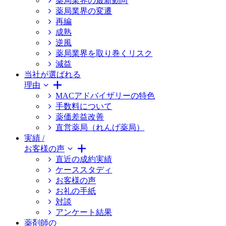
薬局業界の最新動向
薬局業界の変遷
再編
成熟
逆風
薬局業界を取り巻くリスク
減益
当社が選ばれる
理由
MACアドバイザリーの特色
手数料について
薬価差益改善
直営薬局（れんげ薬局）
実績 /
お客様の声
直近の成約実績
ケーススタディ
お客様の声
お礼の手紙
対談
アンケート結果
薬剤師の