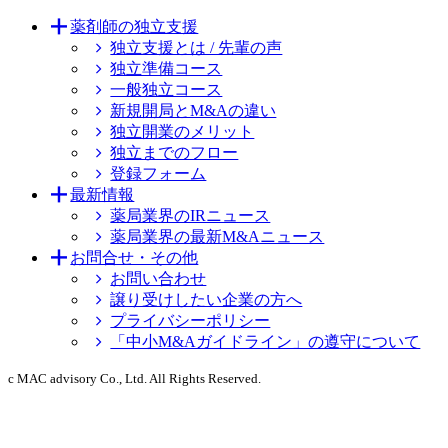
薬剤師の独立支援
独立支援とは / 先輩の声
独立準備コース
一般独立コース
新規開局とM&Aの違い
独立開業のメリット
独立までのフロー
登録フォーム
最新情報
薬局業界のIRニュース
薬局業界の最新M&Aニュース
お問合せ・その他
お問い合わせ
譲り受けしたい企業の方へ
プライバシーポリシー
「中小M&Aガイドライン」の遵守について
c MAC advisory Co., Ltd. All Rights Reserved.