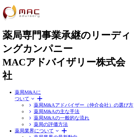
薬局専門事業承継のリーディ
ングカンパニー
MACアドバイザリー株式会
社
薬局M&Aに
ついて
薬局M&Aアドバイザー（仲介会社）の選び方
薬局M&Aの主な手法
薬局M&Aの一般的な流れ
薬局の評価方法
薬局業界について