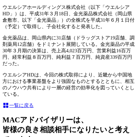
ウエルシアホールディングス株式会社（以下「ウエルシア
HD」）は、平成31年３月18日、金光薬品株式会社（岡山県
倉敷市、以下「金光薬品」）の全株式を平成31年６月１日付
（予定）で取得し、子会社化すると発表した。
金光薬品は、岡山県内に31店舗（ドラッグストア19店舗、調
剤薬局12店舗）をドミナント展開している。金光薬品の平成
30年３月期の決算は、売上高4,023百万円、営業利益16百万
円、経常利益８百万円、純利益７百万円、純資産339百万円
だった。
ウエルシアHDは、今回の株式取得により、近畿から中国地
方における事業基盤をより強固なものとするとともに、相互
のノウハウ共有により一層の経営の効率化を図っていくとし
ている。
一覧に戻る
MACアドバイザリーは、
皆様の良き相談相手になりたいと考え