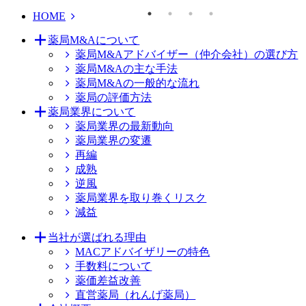
HOME
薬局M&Aについて
薬局M&Aアドバイザー（仲介会社）の選び方
薬局M&Aの主な手法
薬局M&Aの一般的な流れ
薬局の評価方法
薬局業界について
薬局業界の最新動向
薬局業界の変遷
再編
成熟
逆風
薬局業界を取り巻くリスク
減益
当社が選ばれる理由
MACアドバイザリーの特色
手数料について
薬価差益改善
直営薬局（れんげ薬局）