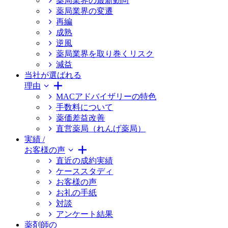
薬局業界の最新動向
薬局業界の変遷
再編
成熟
逆風
薬局業界を取り巻くリスク
減益
当社が選ばれる
理由
MACアドバイザリーの特色
手数料について
薬価差益改善
直営薬局（れんげ薬局）
実績 /
お客様の声
直近の成約実績
ケーススタディ
お客様の声
お礼の手紙
対談
アンケート結果
薬剤師の