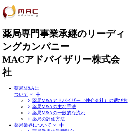
薬局専門事業承継のリーディ
ングカンパニー
MACアドバイザリー株式会
社
薬局M&Aに
ついて
薬局M&Aアドバイザー（仲介会社）の選び方
薬局M&Aの主な手法
薬局M&Aの一般的な流れ
薬局の評価方法
薬局業界について