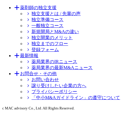
薬剤師の独立支援
独立支援とは / 先輩の声
独立準備コース
一般独立コース
新規開局とM&Aの違い
独立開業のメリット
独立までのフロー
登録フォーム
最新情報
薬局業界のIRニュース
薬局業界の最新M&Aニュース
お問合せ・その他
お問い合わせ
譲り受けしたい企業の方へ
プライバシーポリシー
「中小M&Aガイドライン」の遵守について
c MAC advisory Co., Ltd. All Rights Reserved.