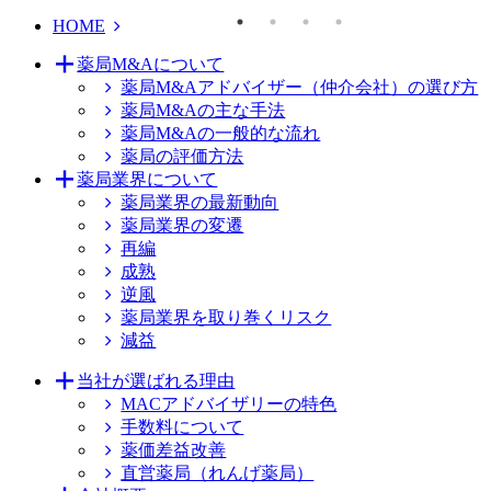
HOME
薬局M&Aについて
薬局M&Aアドバイザー（仲介会社）の選び方
薬局M&Aの主な手法
薬局M&Aの一般的な流れ
薬局の評価方法
薬局業界について
薬局業界の最新動向
薬局業界の変遷
再編
成熟
逆風
薬局業界を取り巻くリスク
減益
当社が選ばれる理由
MACアドバイザリーの特色
手数料について
薬価差益改善
直営薬局（れんげ薬局）