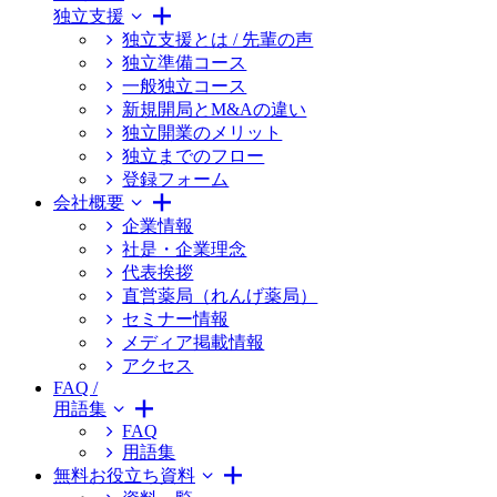
独立支援
独立支援とは / 先輩の声
独立準備コース
一般独立コース
新規開局とM&Aの違い
独立開業のメリット
独立までのフロー
登録フォーム
会社概要
企業情報
社是・企業理念
代表挨拶
直営薬局（れんげ薬局）
セミナー情報
メディア掲載情報
アクセス
FAQ /
用語集
FAQ
用語集
無料お役立ち資料