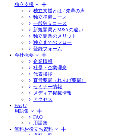
独立支援
独立支援とは / 先輩の声
独立準備コース
一般独立コース
新規開局とM&Aの違い
独立開業のメリット
独立までのフロー
登録フォーム
会社概要
企業情報
社是・企業理念
代表挨拶
直営薬局（れんげ薬局）
セミナー情報
メディア掲載情報
アクセス
FAQ /
用語集
FAQ
用語集
無料お役立ち資料