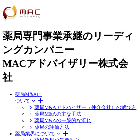
薬局専門事業承継のリーディ
ングカンパニー
MACアドバイザリー株式会
社
薬局M&Aに
ついて
薬局M&Aアドバイザー（仲介会社）の選び方
薬局M&Aの主な手法
薬局M&Aの一般的な流れ
薬局の評価方法
薬局業界について