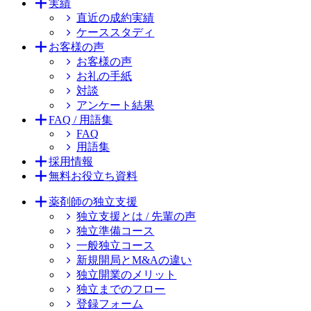
実績
直近の成約実績
ケーススタディ
お客様の声
お客様の声
お礼の手紙
対談
アンケート結果
FAQ / 用語集
FAQ
用語集
採用情報
無料お役立ち資料
薬剤師の独立支援
独立支援とは / 先輩の声
独立準備コース
一般独立コース
新規開局とM&Aの違い
独立開業のメリット
独立までのフロー
登録フォーム