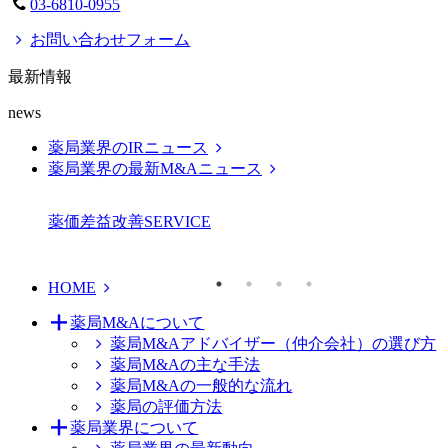
03-6810-0955
お問い合わせフォーム
最新情報
news
薬局業界のIRニュース
薬局業界の最新M&Aニュース
薬価差益改善
SERVICE
HOME
薬局M&Aについて
薬局M&Aアドバイザー（仲介会社）の選び方
薬局M&Aの主な手法
薬局M&Aの一般的な流れ
薬局の評価方法
薬局業界について