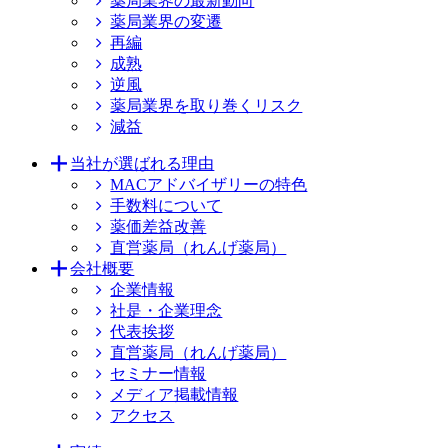
薬局業界の最新動向
薬局業界の変遷
再編
成熟
逆風
薬局業界を取り巻くリスク
減益
当社が選ばれる理由
MACアドバイザリーの特色
手数料について
薬価差益改善
直営薬局（れんげ薬局）
会社概要
企業情報
社是・企業理念
代表挨拶
直営薬局（れんげ薬局）
セミナー情報
メディア掲載情報
アクセス