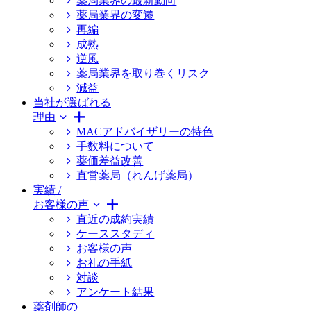
薬局業界の最新動向
薬局業界の変遷
再編
成熟
逆風
薬局業界を取り巻くリスク
減益
当社が選ばれる
理由
MACアドバイザリーの特色
手数料について
薬価差益改善
直営薬局（れんげ薬局）
実績 /
お客様の声
直近の成約実績
ケーススタディ
お客様の声
お礼の手紙
対談
アンケート結果
薬剤師の