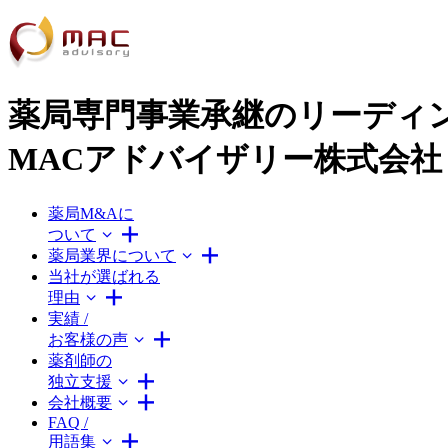
薬局専門事業承継のリーディ
MACアドバイザリー株式会社
薬局M&Aに
ついて
薬局業界について
当社が選ばれる
理由
実績 /
お客様の声
薬剤師の
独立支援
会社概要
FAQ /
用語集