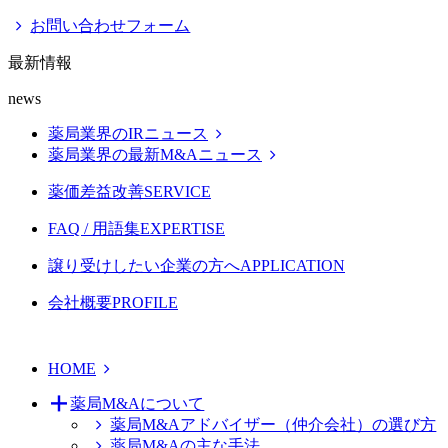
お問い合わせフォーム
最新情報
news
薬局業界のIRニュース
薬局業界の最新M&Aニュース
薬価差益改善
SERVICE
FAQ / 用語集
EXPERTISE
譲り受けしたい企業の方へ
APPLICATION
会社概要
PROFILE
HOME
薬局M&Aについて
薬局M&Aアドバイザー（仲介会社）の選び方
薬局M&Aの主な手法