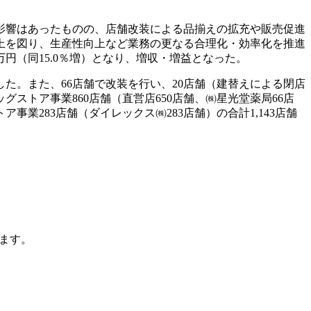
影響はあったものの、店舗改装による品揃えの拡充や販売促進
上を図り、生産性向上など業務の更なる合理化・効率化を推進
百万円（同15.0％増）となり、増収・増益となった。
た。また、66店舗で改装を行い、20店舗（建替えによる閉店
トア事業860店舗（直営店650店舗、㈱星光堂薬局66店
業283店舗（ダイレックス㈱283店舗）の合計1,143店舗
ます。