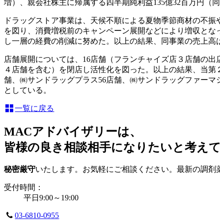
増）、親会社株主に帰属する四半期純利益135億32百万円（同
ドラッグストア事業は、天候不順による夏物季節商材の不振
を図り、消費増税前のキャンペーン展開などにより増収とな
し一層の経費の削減に努めた。以上の結果、同事業の売上高は2,2
店舗展開については、16店舗（フランチャイズ店３店舗の出
４店舗を含む）を閉店し活性化を図った。以上の結果、当第２
舗、㈱サンドラッグプラス56店舗、㈱サンドラッグファーマシー
としている。
一覧に戻る
MACアドバイザリーは、
皆様の良き相談相手になりたいと考え
秘密厳守
いたします。お気軽にご相談ください。最新の調剤
受付時間：
平日9:00～19:00
03-6810-0955