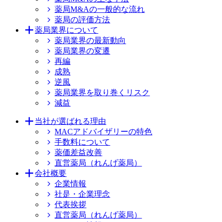
薬局M&Aの一般的な流れ
薬局の評価方法
薬局業界について
薬局業界の最新動向
薬局業界の変遷
再編
成熟
逆風
薬局業界を取り巻くリスク
減益
当社が選ばれる理由
MACアドバイザリーの特色
手数料について
薬価差益改善
直営薬局（れんげ薬局）
会社概要
企業情報
社是・企業理念
代表挨拶
直営薬局（れんげ薬局）