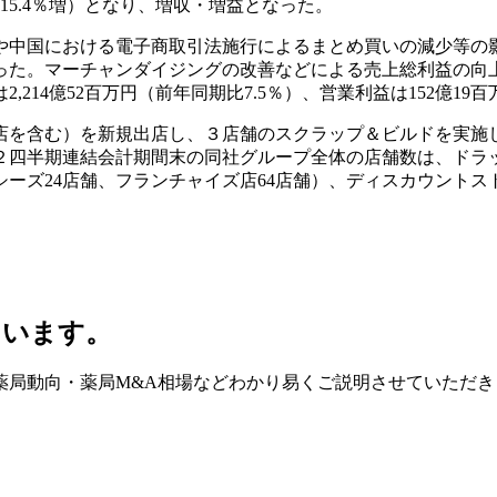
15.4％増）となり、増収・増益となった。
や中国における電子商取引法施行によるまとめ買いの減少等の
った。マーチャンダイジングの改善などによる売上総利益の向
14億52百万円（前年同期比7.5％）、営業利益は152億19
店を含む）を新規出店し、３店舗のスクラップ＆ビルドを実施し
四半期連結会計期間末の同社グループ全体の店舗数は、ドラッグス
ズ24店舗、フランチャイズ店64店舗）、ディスカウントストア事
ています。
薬局動向・薬局M&A相場などわかり易くご説明させていただき