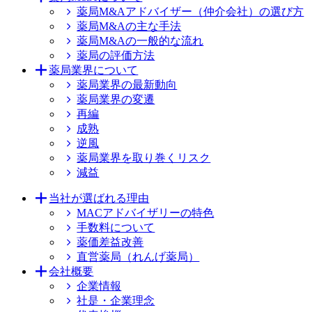
薬局M&Aアドバイザー（仲介会社）の選び方
薬局M&Aの主な手法
薬局M&Aの一般的な流れ
薬局の評価方法
薬局業界について
薬局業界の最新動向
薬局業界の変遷
再編
成熟
逆風
薬局業界を取り巻くリスク
減益
当社が選ばれる理由
MACアドバイザリーの特色
手数料について
薬価差益改善
直営薬局（れんげ薬局）
会社概要
企業情報
社是・企業理念