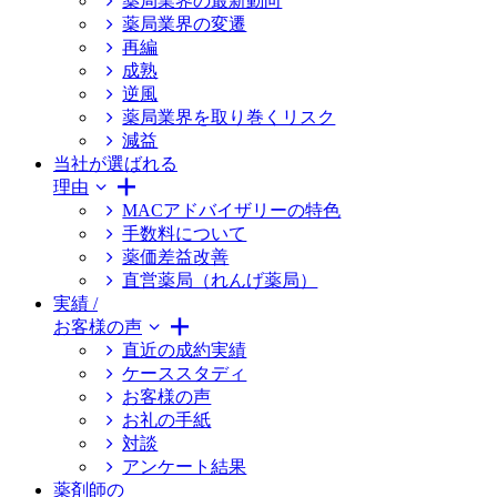
薬局業界の最新動向
薬局業界の変遷
再編
成熟
逆風
薬局業界を取り巻くリスク
減益
当社が選ばれる
理由
MACアドバイザリーの特色
手数料について
薬価差益改善
直営薬局（れんげ薬局）
実績 /
お客様の声
直近の成約実績
ケーススタディ
お客様の声
お礼の手紙
対談
アンケート結果
薬剤師の