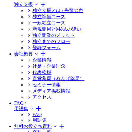
独立支援
独立支援とは / 先輩の声
独立準備コース
一般独立コース
新規開局とM&Aの違い
独立開業のメリット
独立までのフロー
登録フォーム
会社概要
企業情報
社是・企業理念
代表挨拶
直営薬局（れんげ薬局）
セミナー情報
メディア掲載情報
アクセス
FAQ /
用語集
FAQ
用語集
無料お役立ち資料