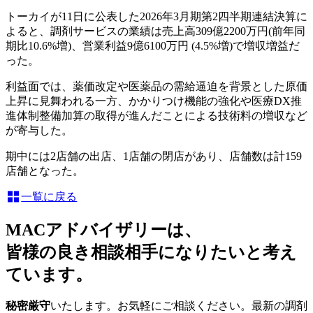
トーカイが11日に公表した2026年3月期第2四半期連結決算に
よると、調剤サービスの業績は売上高309億2200万円(前年同
期比10.6%増)、営業利益9億6100万円 (4.5%増)で増収増益だ
った。
利益面では、薬価改定や医薬品の需給逼迫を背景とした原価
上昇に見舞われる一方、かかりつけ機能の強化や医療DX推
進体制整備加算の取得が進んだことによる技術料の増収など
が寄与した。
期中には2店舗の出店、1店舗の閉店があり、店舗数は計159
店舗となった。
一覧に戻る
MACアドバイザリーは、
皆様の良き相談相手になりたいと考え
ています。
秘密厳守
いたします。お気軽にご相談ください。最新の調剤