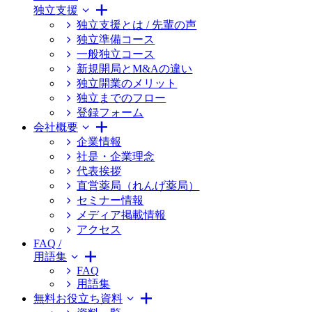
独立支援
独立支援とは / 先輩の声
独立準備コース
一般独立コース
新規開局とM&Aの違い
独立開業のメリット
独立までのフロー
登録フォーム
会社概要
企業情報
社是・企業理念
代表挨拶
直営薬局（れんげ薬局）
セミナー情報
メディア掲載情報
アクセス
FAQ /
用語集
FAQ
用語集
無料お役立ち資料