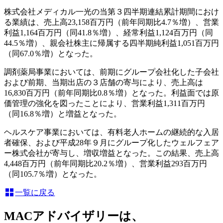
株式会社メディカル一光の当第３四半期連結累計期間におけ
る業績は、売上高23,158百万円（前年同期比4.7％増）、営業
利益1,164百万円（同41.8％増）、経常利益1,124百万円（同
44.5％増）、親会社株主に帰属する四半期純利益1,051百万円
（同67.0％増）となった。
調剤薬局事業においては、前期にグループ会社化した子会社
および前期、当期出店の３店舗の寄与により、売上高は
16,830百万円（前年同期比0.8％増）となった。利益面では原
価管理の強化を図ったことにより、営業利益1,311百万円
（同16.8％増）と増益となった。
ヘルスケア事業においては、有料老人ホームの継続的な入居
者確保、および平成28年９月にグループ化したウェルフェア
ー株式会社が寄与し、増収増益となった。この結果、売上高
4,448百万円（前年同期比20.2％増）、営業利益293百万円
（同105.7％増）となった。
一覧に戻る
MACアドバイザリーは、