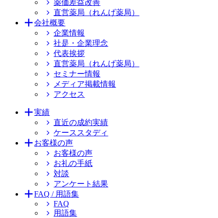
薬価差益改善
直営薬局（れんげ薬局）
会社概要
企業情報
社是・企業理念
代表挨拶
直営薬局（れんげ薬局）
セミナー情報
メディア掲載情報
アクセス
実績
直近の成約実績
ケーススタディ
お客様の声
お客様の声
お礼の手紙
対談
アンケート結果
FAQ / 用語集
FAQ
用語集