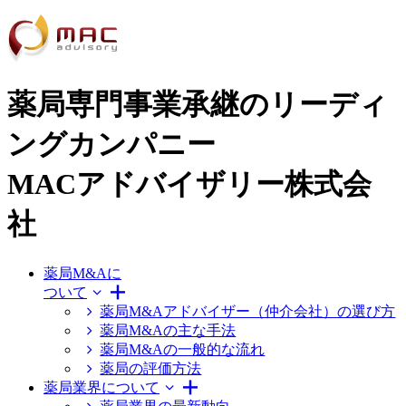
薬局専門事業承継のリーディ
ングカンパニー
MACアドバイザリー株式会
社
薬局M&Aに
ついて
薬局M&Aアドバイザー（仲介会社）の選び方
薬局M&Aの主な手法
薬局M&Aの一般的な流れ
薬局の評価方法
薬局業界について