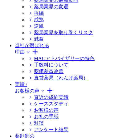
薬局業界の最新動向
薬局業界の変遷
再編
成熟
逆風
薬局業界を取り巻くリスク
減益
当社が選ばれる
理由
MACアドバイザリーの特色
手数料について
薬価差益改善
直営薬局（れんげ薬局）
実績 /
お客様の声
直近の成約実績
ケーススタディ
お客様の声
お礼の手紙
対談
アンケート結果
薬剤師の