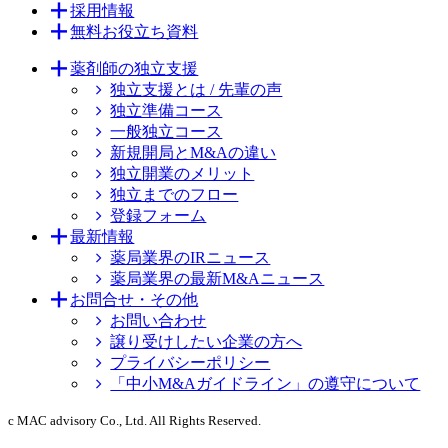
採用情報
無料お役立ち資料
薬剤師の独立支援
独立支援とは / 先輩の声
独立準備コース
一般独立コース
新規開局とM&Aの違い
独立開業のメリット
独立までのフロー
登録フォーム
最新情報
薬局業界のIRニュース
薬局業界の最新M&Aニュース
お問合せ・その他
お問い合わせ
譲り受けしたい企業の方へ
プライバシーポリシー
「中小M&Aガイドライン」の遵守について
c MAC advisory Co., Ltd. All Rights Reserved.