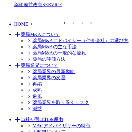
薬価差益改善
SERVICE
HOME
薬局M&Aについて
薬局M&Aアドバイザー（仲介会社）の選び方
薬局M&Aの主な手法
薬局M&Aの一般的な流れ
薬局の評価方法
薬局業界について
薬局業界の最新動向
薬局業界の変遷
再編
成熟
逆風
薬局業界を取り巻くリスク
減益
当社が選ばれる理由
MACアドバイザリーの特色
手数料について