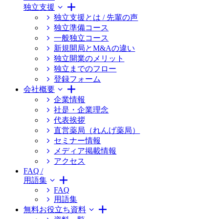
独立支援
独立支援とは / 先輩の声
独立準備コース
一般独立コース
新規開局とM&Aの違い
独立開業のメリット
独立までのフロー
登録フォーム
会社概要
企業情報
社是・企業理念
代表挨拶
直営薬局（れんげ薬局）
セミナー情報
メディア掲載情報
アクセス
FAQ /
用語集
FAQ
用語集
無料お役立ち資料