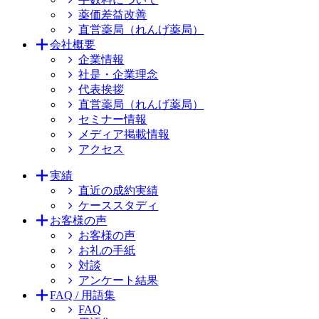
薬価差益改善
直営薬局（れんげ薬局）
会社概要
企業情報
社是・企業理念
代表挨拶
直営薬局（れんげ薬局）
セミナー情報
メディア掲載情報
アクセス
実績
直近の成約実績
ケーススタディ
お客様の声
お客様の声
お礼の手紙
対談
アンケート結果
FAQ / 用語集
FAQ