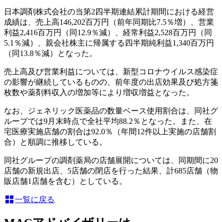
日本調剤株式会社の当第2四半期連結累計期間における経営
成績は、売上高146,202百万円（前年同期比7.5％増）、営業
利益2,416百万円（同12.9％減）、経常利益2,528百万円（同
5.1％減）、親会社株主に帰属する四半期純利益1,340百万円
（同13.8％減）となった。
売上高及び営業利益については、新型コロナウイルス感染症
の影響が継続しているものの、前年度の出店効果及び処方箋
枚数や薬剤料収入の増加等により増収増益となった。
なお、ジェネリック医薬品の数量ベース使用割合は、同社グ
ループでは9月末時点で全社平均88.2％となった。また、在
宅医療実施店舗の割合は92.0％（年間12件以上実施の店舗割
合）と順調に推移している。
同社グループの調剤薬局の店舗展開については、同期間に20
店舗の新規出店、5店舗の閉店を行った結果、計685店舗（物
販店舗1店舗を含む）としている。
一覧に戻る