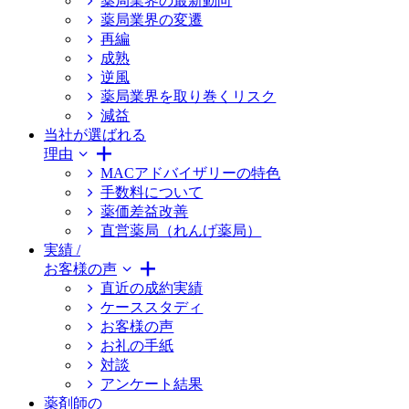
薬局業界の最新動向
薬局業界の変遷
再編
成熟
逆風
薬局業界を取り巻くリスク
減益
当社が選ばれる
理由
MACアドバイザリーの特色
手数料について
薬価差益改善
直営薬局（れんげ薬局）
実績 /
お客様の声
直近の成約実績
ケーススタディ
お客様の声
お礼の手紙
対談
アンケート結果
薬剤師の