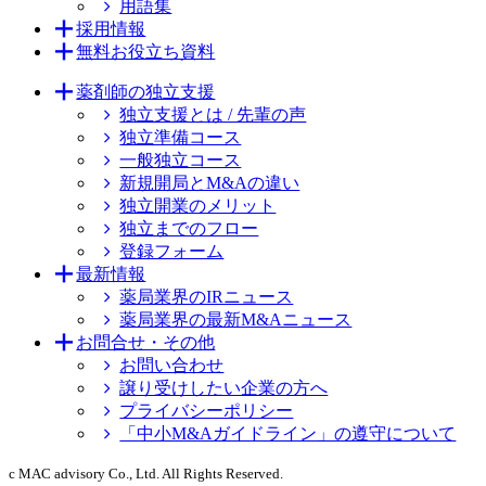
用語集
採用情報
無料お役立ち資料
薬剤師の独立支援
独立支援とは / 先輩の声
独立準備コース
一般独立コース
新規開局とM&Aの違い
独立開業のメリット
独立までのフロー
登録フォーム
最新情報
薬局業界のIRニュース
薬局業界の最新M&Aニュース
お問合せ・その他
お問い合わせ
譲り受けしたい企業の方へ
プライバシーポリシー
「中小M&Aガイドライン」の遵守について
c MAC advisory Co., Ltd. All Rights Reserved.