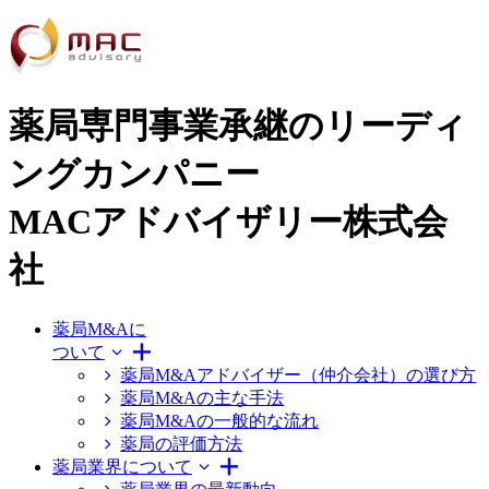
薬局専門事業承継のリーディ
ングカンパニー
MACアドバイザリー株式会
社
薬局M&Aに
ついて
薬局M&Aアドバイザー（仲介会社）の選び方
薬局M&Aの主な手法
薬局M&Aの一般的な流れ
薬局の評価方法
薬局業界について