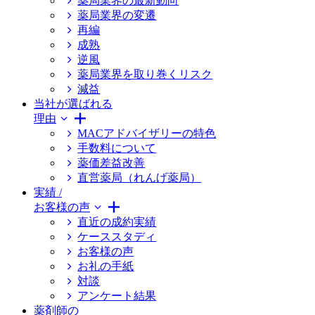
薬局業界の最新動向
薬局業界の変遷
再編
成熟
逆風
薬局業界を取り巻くリスク
減益
当社が選ばれる
理由
MACアドバイザリーの特色
手数料について
薬価差益改善
直営薬局（れんげ薬局）
実績 /
お客様の声
直近の成約実績
ケーススタディ
お客様の声
お礼の手紙
対談
アンケート結果
薬剤師の