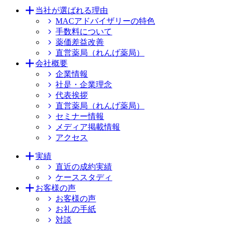
当社が選ばれる理由
MACアドバイザリーの特色
手数料について
薬価差益改善
直営薬局（れんげ薬局）
会社概要
企業情報
社是・企業理念
代表挨拶
直営薬局（れんげ薬局）
セミナー情報
メディア掲載情報
アクセス
実績
直近の成約実績
ケーススタディ
お客様の声
お客様の声
お礼の手紙
対談