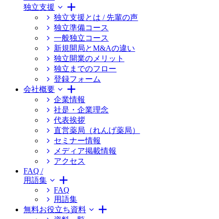
独立支援
独立支援とは / 先輩の声
独立準備コース
一般独立コース
新規開局とM&Aの違い
独立開業のメリット
独立までのフロー
登録フォーム
会社概要
企業情報
社是・企業理念
代表挨拶
直営薬局（れんげ薬局）
セミナー情報
メディア掲載情報
アクセス
FAQ /
用語集
FAQ
用語集
無料お役立ち資料