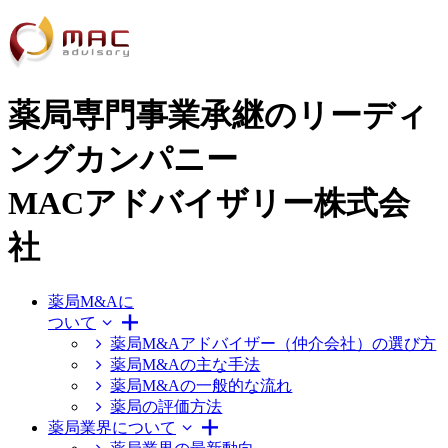
薬局専門事業承継のリーディ
ングカンパニー
MACアドバイザリー株式会
社
薬局M&Aに
ついて
薬局M&Aアドバイザー（仲介会社）の選び方
薬局M&Aの主な手法
薬局M&Aの一般的な流れ
薬局の評価方法
薬局業界について