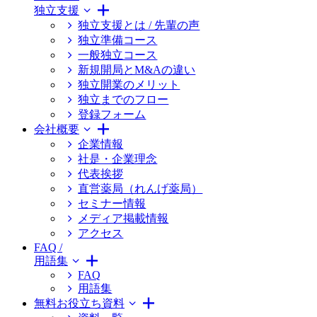
独立支援
独立支援とは / 先輩の声
独立準備コース
一般独立コース
新規開局とM&Aの違い
独立開業のメリット
独立までのフロー
登録フォーム
会社概要
企業情報
社是・企業理念
代表挨拶
直営薬局（れんげ薬局）
セミナー情報
メディア掲載情報
アクセス
FAQ /
用語集
FAQ
用語集
無料お役立ち資料