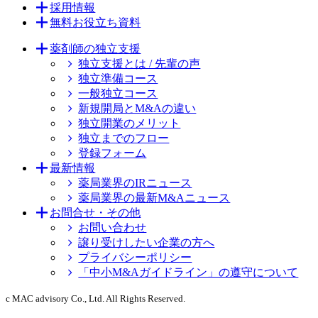
採用情報
無料お役立ち資料
薬剤師の独立支援
独立支援とは / 先輩の声
独立準備コース
一般独立コース
新規開局とM&Aの違い
独立開業のメリット
独立までのフロー
登録フォーム
最新情報
薬局業界のIRニュース
薬局業界の最新M&Aニュース
お問合せ・その他
お問い合わせ
譲り受けしたい企業の方へ
プライバシーポリシー
「中小M&Aガイドライン」の遵守について
c MAC advisory Co., Ltd. All Rights Reserved.