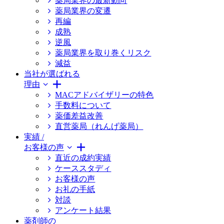
薬局業界の最新動向
薬局業界の変遷
再編
成熟
逆風
薬局業界を取り巻くリスク
減益
当社が選ばれる
理由
MACアドバイザリーの特色
手数料について
薬価差益改善
直営薬局（れんげ薬局）
実績 /
お客様の声
直近の成約実績
ケーススタディ
お客様の声
お礼の手紙
対談
アンケート結果
薬剤師の