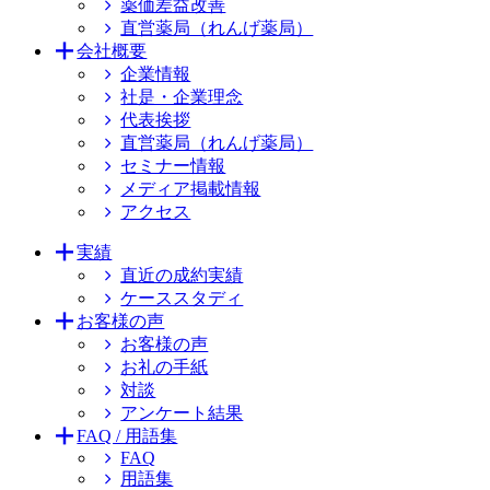
薬価差益改善
直営薬局（れんげ薬局）
会社概要
企業情報
社是・企業理念
代表挨拶
直営薬局（れんげ薬局）
セミナー情報
メディア掲載情報
アクセス
実績
直近の成約実績
ケーススタディ
お客様の声
お客様の声
お礼の手紙
対談
アンケート結果
FAQ / 用語集
FAQ
用語集