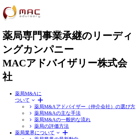
薬局専門事業承継のリーディ
ングカンパニー
MACアドバイザリー株式会
社
薬局M&Aに
ついて
薬局M&Aアドバイザー（仲介会社）の選び方
薬局M&Aの主な手法
薬局M&Aの一般的な流れ
薬局の評価方法
薬局業界について