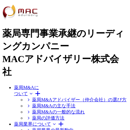
薬局専門事業承継のリーディ
ングカンパニー
MACアドバイザリー株式会
社
薬局M&Aに
ついて
薬局M&Aアドバイザー（仲介会社）の選び方
薬局M&Aの主な手法
薬局M&Aの一般的な流れ
薬局の評価方法
薬局業界について