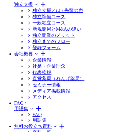
独立支援
独立支援とは / 先輩の声
独立準備コース
一般独立コース
新規開局とM&Aの違い
独立開業のメリット
独立までのフロー
登録フォーム
会社概要
企業情報
社是・企業理念
代表挨拶
直営薬局（れんげ薬局）
セミナー情報
メディア掲載情報
アクセス
FAQ /
用語集
FAQ
用語集
無料お役立ち資料