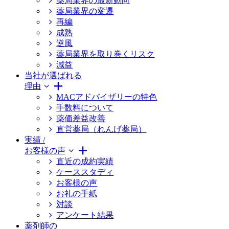
薬局業界の最新動向
薬局業界の変遷
再編
成熟
逆風
薬局業界を取り巻くリスク
減益
当社が選ばれる
理由
MACアドバイザリーの特色
手数料について
薬価差益改善
直営薬局（れんげ薬局）
実績 /
お客様の声
直近の成約実績
ケーススタディ
お客様の声
お礼の手紙
対談
アンケート結果
薬剤師の