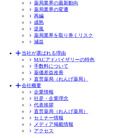
薬局業界の最新動向
薬局業界の変遷
再編
成熟
逆風
薬局業界を取り巻くリスク
減益
当社が選ばれる理由
MACアドバイザリーの特色
手数料について
薬価差益改善
直営薬局（れんげ薬局）
会社概要
企業情報
社是・企業理念
代表挨拶
直営薬局（れんげ薬局）
セミナー情報
メディア掲載情報
アクセス