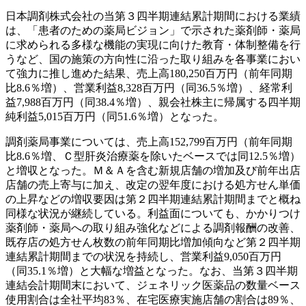
日本調剤株式会社の当第３四半期連結累計期間における業績
は、「患者のための薬局ビジョン」で示された薬剤師・薬局
に求められる多様な機能の実現に向けた教育・体制整備を行
うなど、国の施策の方向性に沿った取り組みを各事業におい
て強力に推し進めた結果、売上高180,250百万円（前年同期
比8.6％増）、営業利益8,328百万円（同36.5％増）、経常利
益7,988百万円（同38.4％増）、親会社株主に帰属する四半期
純利益5,015百万円（同51.6％増）となった。
調剤薬局事業については、売上高152,799百万円（前年同期
比8.6％増、Ｃ型肝炎治療薬を除いたベースでは同12.5％増）
と増収となった。Ｍ＆Ａを含む新規店舗の増加及び前年出店
店舗の売上寄与に加え、改定の翌年度における処方せん単価
の上昇などの増収要因は第２四半期連結累計期間までと概ね
同様な状況が継続している。利益面についても、かかりつけ
薬剤師・薬局への取り組み強化などによる調剤報酬の改善、
既存店の処方せん枚数の前年同期比増加傾向など第２四半期
連結累計期間までの状況を持続し、営業利益9,050百万円
（同35.1％増）と大幅な増益となった。なお、当第３四半期
連結会計期間末において、ジェネリック医薬品の数量ベース
使用割合は全社平均83％、在宅医療実施店舗の割合は89％、