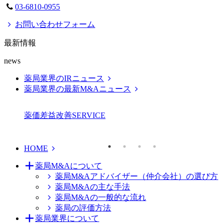
03-6810-0955
お問い合わせフォーム
最新情報
news
薬局業界のIRニュース
薬局業界の最新M&Aニュース
薬価差益改善
SERVICE
HOME
薬局M&Aについて
薬局M&Aアドバイザー（仲介会社）の選び方
薬局M&Aの主な手法
薬局M&Aの一般的な流れ
薬局の評価方法
薬局業界について