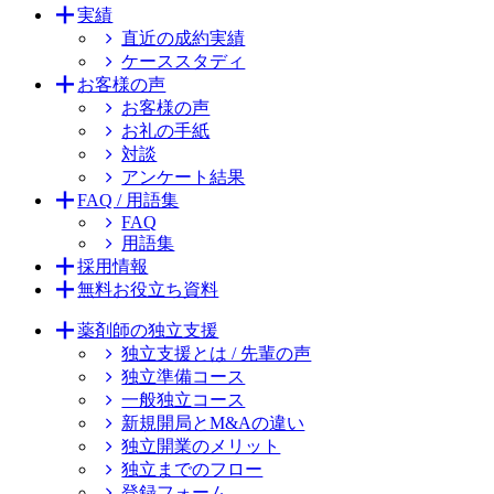
実績
直近の成約実績
ケーススタディ
お客様の声
お客様の声
お礼の手紙
対談
アンケート結果
FAQ / 用語集
FAQ
用語集
採用情報
無料お役立ち資料
薬剤師の独立支援
独立支援とは / 先輩の声
独立準備コース
一般独立コース
新規開局とM&Aの違い
独立開業のメリット
独立までのフロー
登録フォーム