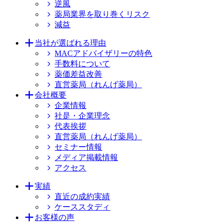
逆風
薬局業界を取り巻くリスク
減益
当社が選ばれる理由
MACアドバイザリーの特色
手数料について
薬価差益改善
直営薬局（れんげ薬局）
会社概要
企業情報
社是・企業理念
代表挨拶
直営薬局（れんげ薬局）
セミナー情報
メディア掲載情報
アクセス
実績
直近の成約実績
ケーススタディ
お客様の声