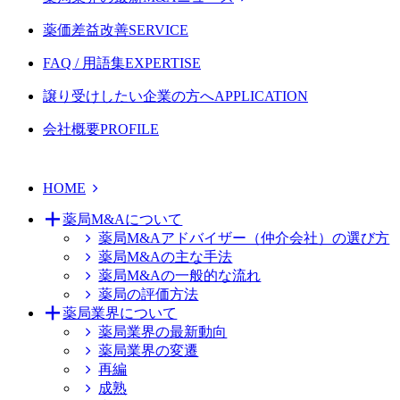
薬価差益改善
SERVICE
FAQ / 用語集
EXPERTISE
譲り受けしたい企業の方へ
APPLICATION
会社概要
PROFILE
HOME
薬局M&Aについて
薬局M&Aアドバイザー（仲介会社）の選び方
薬局M&Aの主な手法
薬局M&Aの一般的な流れ
薬局の評価方法
薬局業界について
薬局業界の最新動向
薬局業界の変遷
再編
成熟