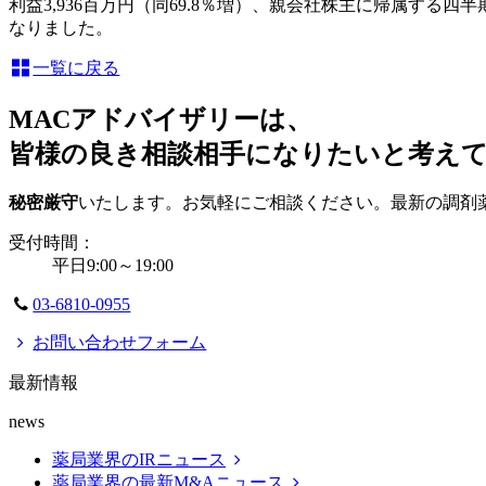
利益3,936百万円（同69.8％増）、親会社株主に帰属する四
なりました。
一覧に戻る
MACアドバイザリーは、
皆様の良き相談相手になりたいと考え
秘密厳守
いたします。お気軽にご相談ください。最新の調剤
受付時間：
平日9:00～19:00
03-6810-0955
お問い合わせフォーム
最新情報
news
薬局業界のIRニュース
薬局業界の最新M&Aニュース