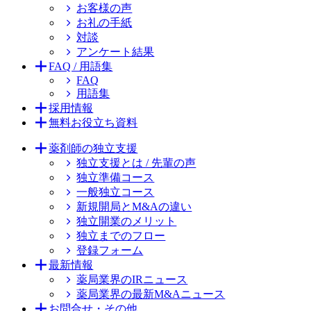
お客様の声
お礼の手紙
対談
アンケート結果
FAQ / 用語集
FAQ
用語集
採用情報
無料お役立ち資料
薬剤師の独立支援
独立支援とは / 先輩の声
独立準備コース
一般独立コース
新規開局とM&Aの違い
独立開業のメリット
独立までのフロー
登録フォーム
最新情報
薬局業界のIRニュース
薬局業界の最新M&Aニュース
お問合せ・その他