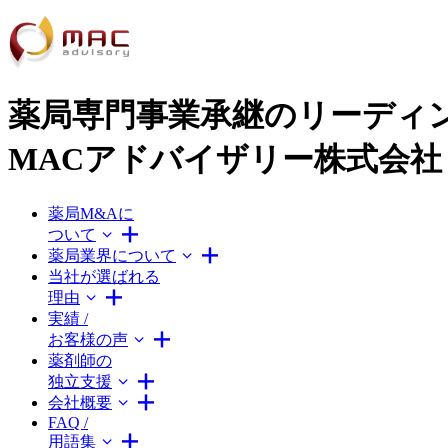
薬局専門事業承継のリーディ
MACアドバイザリー株式会社
薬局M&Aに
ついて
薬局業界について
当社が選ばれる
理由
実績 /
お客様の声
薬剤師の
独立支援
会社概要
FAQ /
用語集