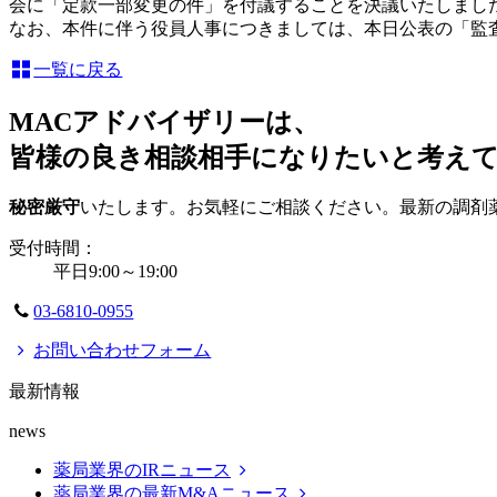
会に「定款一部変更の件」を付議することを決議いたしまし
なお、本件に伴う役員人事につきましては、本日公表の「監
一覧に戻る
MACアドバイザリーは、
皆様の良き相談相手になりたいと考え
秘密厳守
いたします。お気軽にご相談ください。最新の調剤
受付時間：
平日9:00～19:00
03-6810-0955
お問い合わせフォーム
最新情報
news
薬局業界のIRニュース
薬局業界の最新M&Aニュース