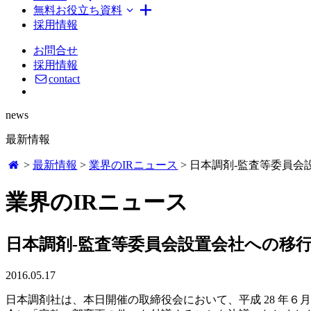
無料お役立ち資料
採用情報
お問合せ
採用情報
contact
news
最新情報
>
最新情報
>
業界のIRニュース
>
日本調剤‐監査等委員会
業界のIRニュース
日本調剤‐監査等委員会設置会社への移
2016.05.17
日本調剤社は、本日開催の取締役会において、平成 28 年６月