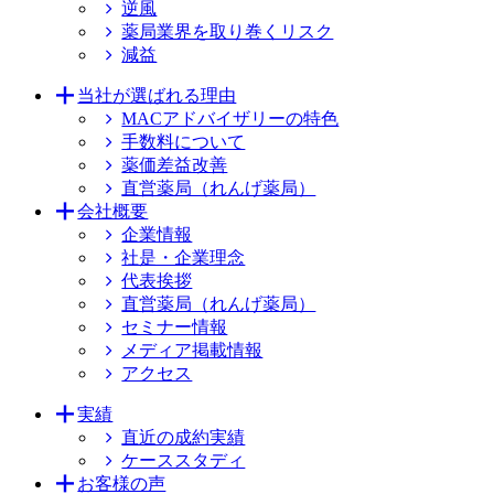
逆風
薬局業界を取り巻くリスク
減益
当社が選ばれる理由
MACアドバイザリーの特色
手数料について
薬価差益改善
直営薬局（れんげ薬局）
会社概要
企業情報
社是・企業理念
代表挨拶
直営薬局（れんげ薬局）
セミナー情報
メディア掲載情報
アクセス
実績
直近の成約実績
ケーススタディ
お客様の声