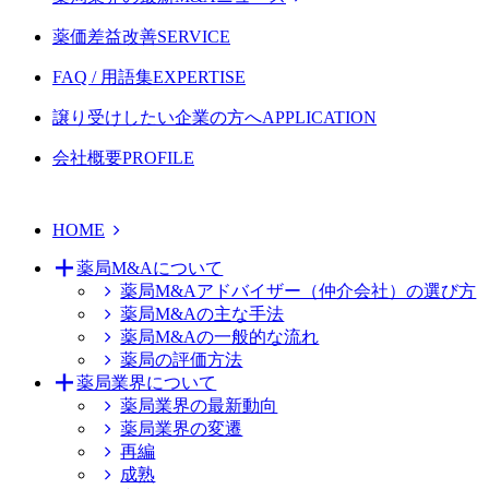
薬価差益改善
SERVICE
FAQ / 用語集
EXPERTISE
譲り受けしたい企業の方へ
APPLICATION
会社概要
PROFILE
HOME
薬局M&Aについて
薬局M&Aアドバイザー（仲介会社）の選び方
薬局M&Aの主な手法
薬局M&Aの一般的な流れ
薬局の評価方法
薬局業界について
薬局業界の最新動向
薬局業界の変遷
再編
成熟