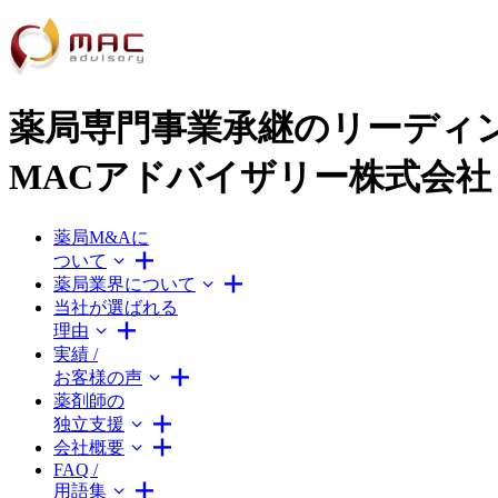
薬局専門事業承継のリーディ
MACアドバイザリー株式会社
薬局M&Aに
ついて
薬局業界について
当社が選ばれる
理由
実績 /
お客様の声
薬剤師の
独立支援
会社概要
FAQ /
用語集