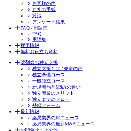
お客様の声
お礼の手紙
対談
アンケート結果
FAQ / 用語集
FAQ
用語集
採用情報
無料お役立ち資料
薬剤師の独立支援
独立支援とは / 先輩の声
独立準備コース
一般独立コース
新規開局とM&Aの違い
独立開業のメリット
独立までのフロー
登録フォーム
最新情報
薬局業界のIRニュース
薬局業界の最新M&Aニュース
お問合せ・その他