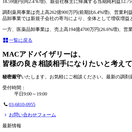
18.59億円(同2.4％増)、親会社株主に帰属する当期純利益12.7
調剤薬局事業は売上高262億900万円(前期比6.4%増)、営
品卸事業では新規子会社の寄与により、全体として増収増益
一方、医薬品卸事業は、売上高194億4700万円(26.6%増)
一覧に戻る
MACアドバイザリーは、
皆様の良き相談相手になりたいと考え
秘密厳守
いたします。お気軽にご相談ください。最新の調剤
受付時間：
平日9:00～19:00
03-6810-0955
お問い合わせフォーム
最新情報