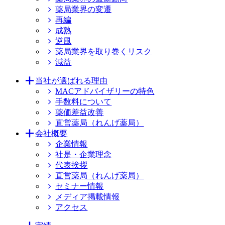
薬局業界の変遷
再編
成熟
逆風
薬局業界を取り巻くリスク
減益
当社が選ばれる理由
MACアドバイザリーの特色
手数料について
薬価差益改善
直営薬局（れんげ薬局）
会社概要
企業情報
社是・企業理念
代表挨拶
直営薬局（れんげ薬局）
セミナー情報
メディア掲載情報
アクセス