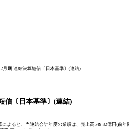
年2月期 連結決算短信〔日本基準〕(連結)
算短信〔日本基準〕(連結)
よると、当連結会計年度の業績は、売上高549.82億円(前年同期比1