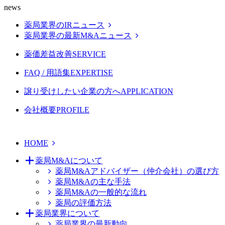
news
薬局業界のIRニュース
薬局業界の最新M&Aニュース
薬価差益改善
SERVICE
FAQ / 用語集
EXPERTISE
譲り受けしたい企業の方へ
APPLICATION
会社概要
PROFILE
HOME
薬局M&Aについて
薬局M&Aアドバイザー（仲介会社）の選び方
薬局M&Aの主な手法
薬局M&Aの一般的な流れ
薬局の評価方法
薬局業界について
薬局業界の最新動向