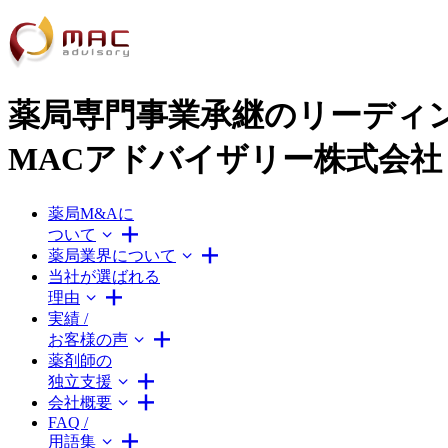
薬局専門事業承継のリーディ
MACアドバイザリー株式会社
薬局M&Aに
ついて
薬局業界について
当社が選ばれる
理由
実績 /
お客様の声
薬剤師の
独立支援
会社概要
FAQ /
用語集