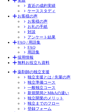
実績
直近の成約実績
ケーススタディ
お客様の声
お客様の声
お礼の手紙
対談
アンケート結果
FAQ / 用語集
FAQ
用語集
採用情報
無料お役立ち資料
薬剤師の独立支援
独立支援とは / 先輩の声
独立準備コース
一般独立コース
新規開局とM&Aの違い
独立開業のメリット
独立までのフロー
登録フォーム