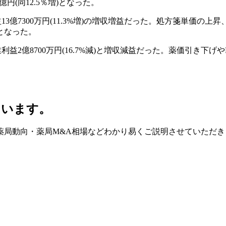
5億円(同12.5％増)となった。
業利益13億7300万円(11.3%増)の増収増益だった。処方箋単
となった。
、営業利益2億8700万円(16.7%減)と増収減益だった。薬価引き
ています。
薬局動向・薬局M&A相場などわかり易くご説明させていただき