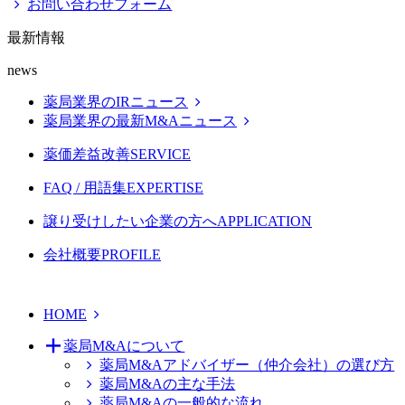
お問い合わせフォーム
最新情報
news
薬局業界のIRニュース
薬局業界の最新M&Aニュース
薬価差益改善
SERVICE
FAQ / 用語集
EXPERTISE
譲り受けしたい企業の方へ
APPLICATION
会社概要
PROFILE
HOME
薬局M&Aについて
薬局M&Aアドバイザー（仲介会社）の選び方
薬局M&Aの主な手法
薬局M&Aの一般的な流れ