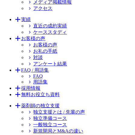
メディア掲載情報
アクセス
実績
直近の成約実績
ケーススタディ
お客様の声
お客様の声
お礼の手紙
対談
アンケート結果
FAQ / 用語集
FAQ
用語集
採用情報
無料お役立ち資料
薬剤師の独立支援
独立支援とは / 先輩の声
独立準備コース
一般独立コース
新規開局とM&Aの違い