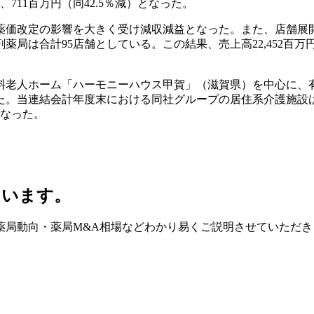
711百万円（同42.5％減）となった。
び薬価改定の影響を大きく受け減収減益となった。また、店舗
合計95店舗としている。この結果、売上高22,452百万円（前
有料老人ホーム「ハーモニーハウス甲賀」（滋賀県）を中心に
当連結会計年度末における同社グループの居住系介護施設は27施
となった。
ています。
薬局動向・薬局M&A相場などわかり易くご説明させていただき