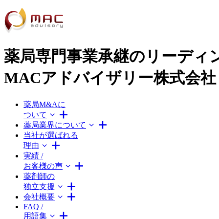
薬局専門事業承継のリーディ
MACアドバイザリー株式会社
薬局M&Aに
ついて
薬局業界について
当社が選ばれる
理由
実績 /
お客様の声
薬剤師の
独立支援
会社概要
FAQ /
用語集