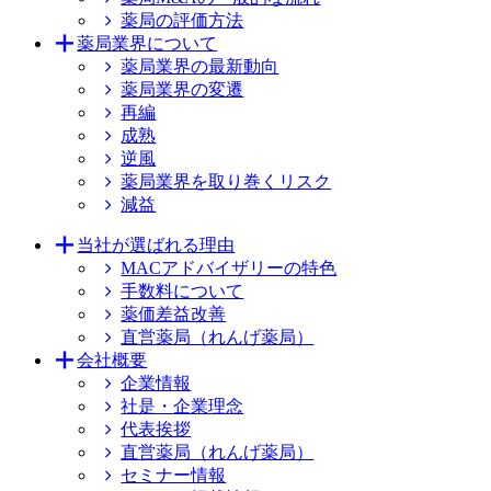
薬局の評価方法
薬局業界について
薬局業界の最新動向
薬局業界の変遷
再編
成熟
逆風
薬局業界を取り巻くリスク
減益
当社が選ばれる理由
MACアドバイザリーの特色
手数料について
薬価差益改善
直営薬局（れんげ薬局）
会社概要
企業情報
社是・企業理念
代表挨拶
直営薬局（れんげ薬局）
セミナー情報