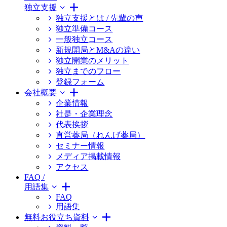
独立支援
独立支援とは / 先輩の声
独立準備コース
一般独立コース
新規開局とM&Aの違い
独立開業のメリット
独立までのフロー
登録フォーム
会社概要
企業情報
社是・企業理念
代表挨拶
直営薬局（れんげ薬局）
セミナー情報
メディア掲載情報
アクセス
FAQ /
用語集
FAQ
用語集
無料お役立ち資料