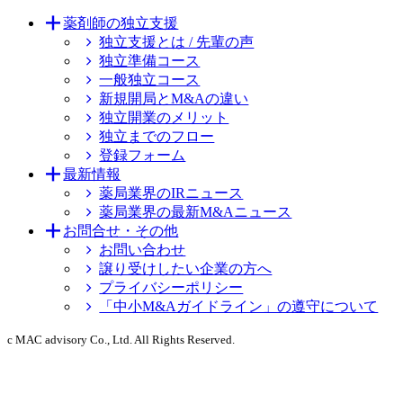
薬剤師の独立支援
独立支援とは / 先輩の声
独立準備コース
一般独立コース
新規開局とM&Aの違い
独立開業のメリット
独立までのフロー
登録フォーム
最新情報
薬局業界のIRニュース
薬局業界の最新M&Aニュース
お問合せ・その他
お問い合わせ
譲り受けしたい企業の方へ
プライバシーポリシー
「中小M&Aガイドライン」の遵守について
c MAC advisory Co., Ltd. All Rights Reserved.