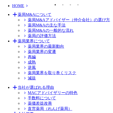
HOME
薬局M&Aについて
薬局M&Aアドバイザー（仲介会社）の選び方
薬局M&Aの主な手法
薬局M&Aの一般的な流れ
薬局の評価方法
薬局業界について
薬局業界の最新動向
薬局業界の変遷
再編
成熟
逆風
薬局業界を取り巻くリスク
減益
当社が選ばれる理由
MACアドバイザリーの特色
手数料について
薬価差益改善
直営薬局（れんげ薬局）