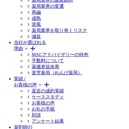
薬局業界の最新動向
薬局業界の変遷
再編
成熟
逆風
薬局業界を取り巻くリスク
減益
当社が選ばれる
理由
MACアドバイザリーの特色
手数料について
薬価差益改善
直営薬局（れんげ薬局）
実績 /
お客様の声
直近の成約実績
ケーススタディ
お客様の声
お礼の手紙
対談
アンケート結果
薬剤師の