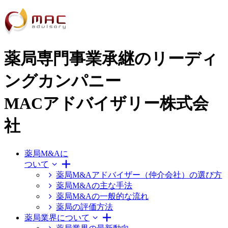
薬局専門事業承継のリーディ
ングカンパニー
MACアドバイザリー株式会
社
薬局M&Aに
ついて
薬局M&Aアドバイザー（仲介会社）の選び方
薬局M&Aの主な手法
薬局M&Aの一般的な流れ
薬局の評価方法
薬局業界について