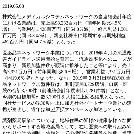
2019.05.08
株式会社メディカルシステムネットワークの当連結会計年度
における業績は、売上高98,232百万円（前年同期比4.5％
増）、営業利益1,428百万円（同54.8％減）、経常利益1,501
百万円（同53.8％減）、親会社株主に帰属する当期純利益
462百万円（同54.7％減）となった。
医薬品等ネットワーク事業については、2018年４月の流通改
善ガイドライン適用開始を背景に、流通効率化へのニーズが
高まり、新規加盟件数が順調に推移したこと等により、売上
高3,951百万円（前年同期比8.6％増）、営業利益2,331百万円
（同19.6％増）となった。なお、2019年３月31日現在の医薬
品ネットワーク加盟件数は、調剤薬局3,729店舗、61病・医
院の合計3,790件（前連結会計年度末比1,281件増）となり、
今期の目標加盟件数3,200件を大幅に上回る結果となった。
同社サービスの認知度向上に加え社外パートナー企業との連
携が奏功し、近年は加盟店拡大のペースが加速している。
調剤薬局事業については、地域住民の皆様の健康を様々な面
からサポートする地域薬局として、在宅医療への取り組みや
かかりつけ薬剤師・薬局としての機能の発揮等を推進。当連