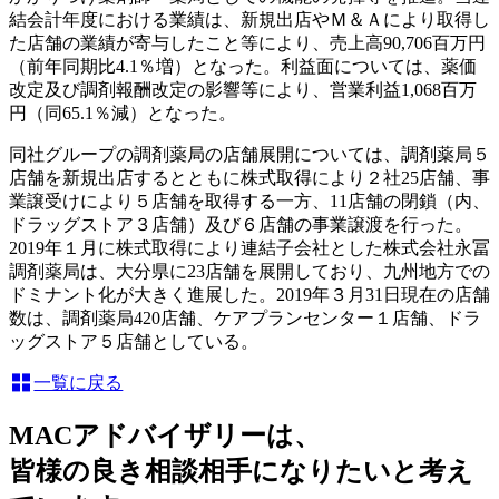
結会計年度における業績は、新規出店やＭ＆Ａにより取得し
た店舗の業績が寄与したこと等により、売上高90,706百万円
（前年同期比4.1％増）となった。利益面については、薬価
改定及び調剤報酬改定の影響等により、営業利益1,068百万
円（同65.1％減）となった。
同社グループの調剤薬局の店舗展開については、調剤薬局５
店舗を新規出店するとともに株式取得により２社25店舗、事
業譲受けにより５店舗を取得する一方、11店舗の閉鎖（内、
ドラッグストア３店舗）及び６店舗の事業譲渡を行った。
2019年１月に株式取得により連結子会社とした株式会社永冨
調剤薬局は、大分県に23店舗を展開しており、九州地方での
ドミナント化が大きく進展した。2019年３月31日現在の店舗
数は、調剤薬局420店舗、ケアプランセンター１店舗、ドラ
ッグストア５店舗としている。
一覧に戻る
MACアドバイザリーは、
皆様の良き相談相手になりたいと考え