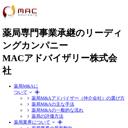
薬局専門事業承継のリーディ
ングカンパニー
MACアドバイザリー株式会
社
薬局M&Aに
ついて
薬局M&Aアドバイザー（仲介会社）の選び方
薬局M&Aの主な手法
薬局M&Aの一般的な流れ
薬局の評価方法
薬局業界について