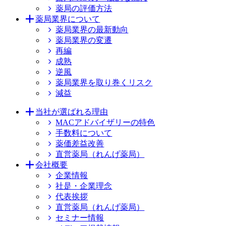
薬局の評価方法
薬局業界について
薬局業界の最新動向
薬局業界の変遷
再編
成熟
逆風
薬局業界を取り巻くリスク
減益
当社が選ばれる理由
MACアドバイザリーの特色
手数料について
薬価差益改善
直営薬局（れんげ薬局）
会社概要
企業情報
社是・企業理念
代表挨拶
直営薬局（れんげ薬局）
セミナー情報