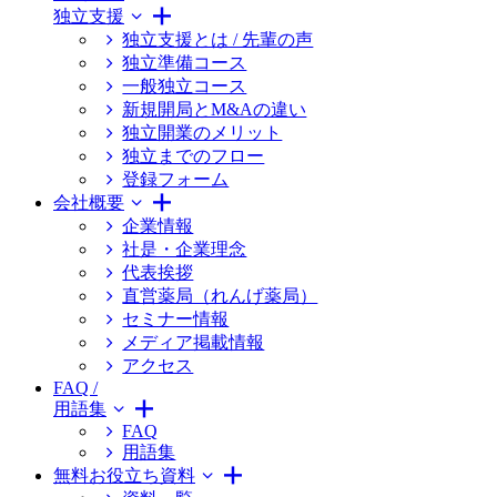
独立支援
独立支援とは / 先輩の声
独立準備コース
一般独立コース
新規開局とM&Aの違い
独立開業のメリット
独立までのフロー
登録フォーム
会社概要
企業情報
社是・企業理念
代表挨拶
直営薬局（れんげ薬局）
セミナー情報
メディア掲載情報
アクセス
FAQ /
用語集
FAQ
用語集
無料お役立ち資料