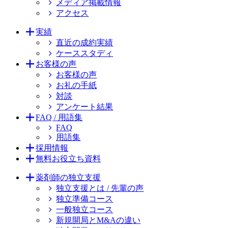
メディア掲載情報
アクセス
実績
直近の成約実績
ケーススタディ
お客様の声
お客様の声
お礼の手紙
対談
アンケート結果
FAQ / 用語集
FAQ
用語集
採用情報
無料お役立ち資料
薬剤師の独立支援
独立支援とは / 先輩の声
独立準備コース
一般独立コース
新規開局とM&Aの違い