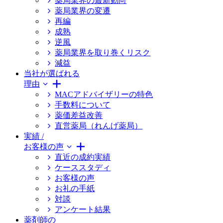
薬局業界の最新動向
薬局業界の変遷
再編
成熟
逆風
薬局業界を取り巻くリスク
減益
当社が選ばれる
理由
MACアドバイザリーの特色
手数料について
薬価差益改善
直営薬局（れんげ薬局）
実績 /
お客様の声
直近の成約実績
ケーススタディ
お客様の声
お礼の手紙
対談
アンケート結果
薬剤師の