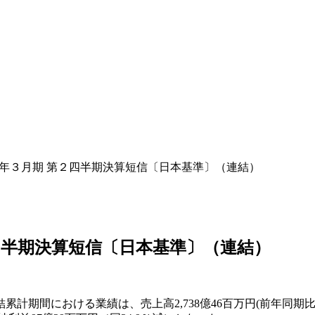
21年３月期 第２四半期決算短信〔日本基準〕（連結）
２四半期決算短信〔日本基準〕（連結）
間における業績は、売上高2,738億46百万円(前年同期比8.8