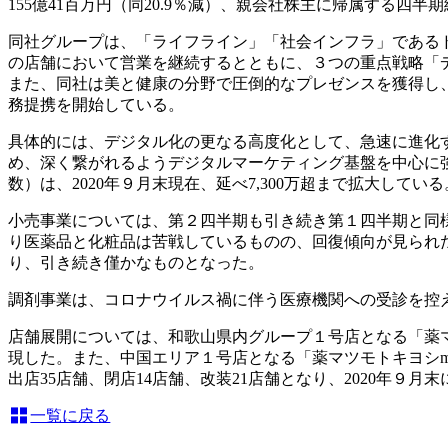
155億41百万円（同20.9％減）、親会社株主に帰属する四半期
同社グループは、「ライフライン」「社会インフラ」である
の店舗において営業を継続するとともに、３つの重点戦略「
また、同社は美と健康の分野で圧倒的なプレゼンスを獲得し、
務提携を開始している。
具体的には、デジタル化の更なる高度化として、急速に進化
め、深く繋がれるようデジタルマーケティング基盤を中心に
数）は、2020年９月末現在、延べ7,300万超まで拡大している
小売事業については、第２四半期も引き続き第１四半期と同
り医薬品と化粧品は苦戦しているものの、回復傾向が見られ
り、引き続き僅かなものとなった。
調剤事業は、コロナウイルス禍に伴う医療機関への受診を控
店舗展開については、和歌山県内グループ１号店となる「薬
現した。また、中国エリア１号店となる「薬マツモトキヨシmatsu
出店35店舗、閉店14店舗、改装21店舗となり、2020年９月
一覧に戻る