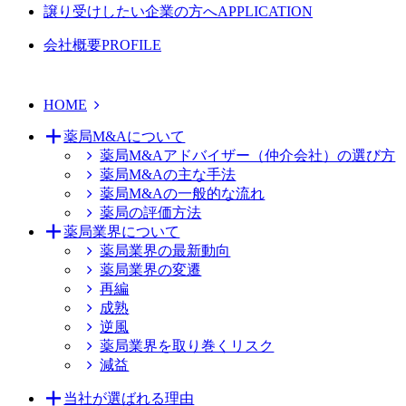
譲り受けしたい企業の方へ
APPLICATION
会社概要
PROFILE
HOME
薬局M&Aについて
薬局M&Aアドバイザー（仲介会社）の選び方
薬局M&Aの主な手法
薬局M&Aの一般的な流れ
薬局の評価方法
薬局業界について
薬局業界の最新動向
薬局業界の変遷
再編
成熟
逆風
薬局業界を取り巻くリスク
減益
当社が選ばれる理由