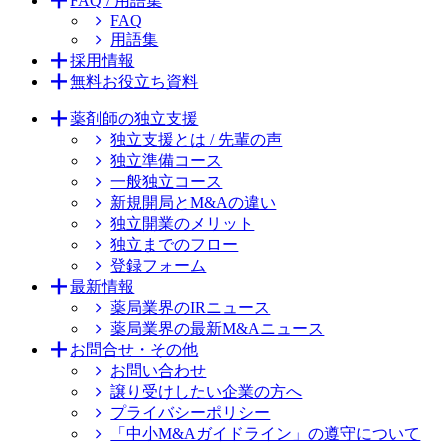
FAQ / 用語集
FAQ
用語集
採用情報
無料お役立ち資料
薬剤師の独立支援
独立支援とは / 先輩の声
独立準備コース
一般独立コース
新規開局とM&Aの違い
独立開業のメリット
独立までのフロー
登録フォーム
最新情報
薬局業界のIRニュース
薬局業界の最新M&Aニュース
お問合せ・その他
お問い合わせ
譲り受けしたい企業の方へ
プライバシーポリシー
「中小M&Aガイドライン」の遵守について