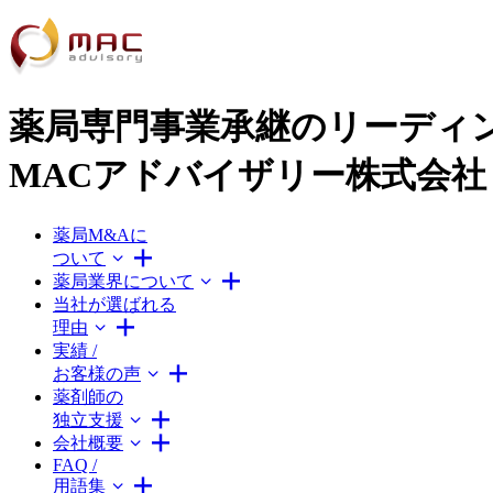
薬局専門事業承継のリーディ
MACアドバイザリー株式会社
薬局M&Aに
ついて
薬局業界について
当社が選ばれる
理由
実績 /
お客様の声
薬剤師の
独立支援
会社概要
FAQ /
用語集