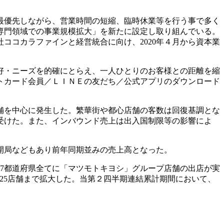
最優先しながら、営業時間の短縮、臨時休業等を行う事で多く
専門領域での事業規模拡大」を新たに設定し取り組んでいる。
ココカラファインと経営統合に向け、2020年４月から資本業
好・ニーズを的確にとらえ、一人ひとりのお客様との距離を縮
トカード会員／ＬＩＮＥの友だち／公式アプリのダウンロード
舗を中心に発生した。繁華街や都心店舗の客数は回復基調とな
受けた。また、インバウンド売上は出入国制限等の影響によ
開局などもあり前年同期並みの売上高となった。
7都道府県全てに「マツモトキヨシ」グループ店舗の出店が実
LABは25店舗まで拡大した。当第２四半期連結累計期間において、