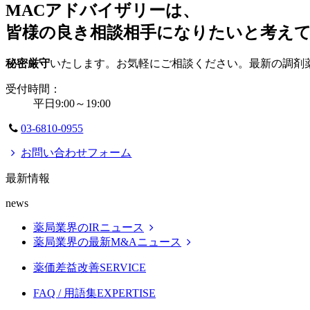
MACアドバイザリーは、
皆様の良き相談相手になりたいと考え
秘密厳守
いたします。お気軽にご相談ください。最新の調剤
受付時間：
平日9:00～19:00
03-6810-0955
お問い合わせフォーム
最新情報
news
薬局業界のIRニュース
薬局業界の最新M&Aニュース
薬価差益改善
SERVICE
FAQ / 用語集
EXPERTISE