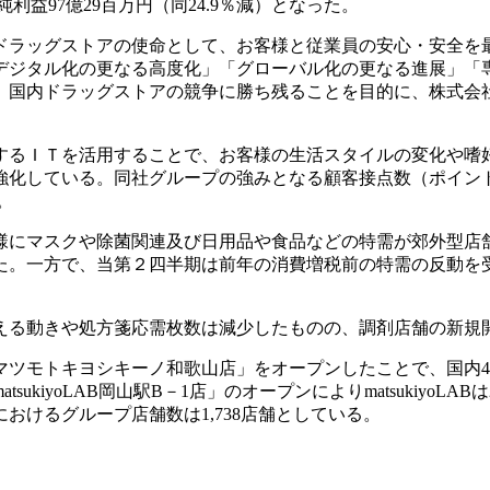
純利益97億29百万円（同24.9％減）となった。
ドラッグストアの使命として、お客様と従業員の安心・安全を
デジタル化の更なる高度化」「グローバル化の更なる進展」「
国内ドラッグストアの競争に勝ち残ることを目的に、株式会社
するＩＴを活用することで、お客様の生活スタイルの変化や嗜
強化している。同社グループの強みとなる顧客接点数（ポイン
。
様にマスクや除菌関連及び日用品や食品などの特需が郊外型店
た。一方で、当第２四半期は前年の消費増税前の特需の反動を
える動きや処方箋応需枚数は減少したものの、調剤店舗の新規
マツモトキヨシキーノ和歌山店」をオープンしたことで、国内4
kiyoLAB岡山駅B－1店」のオープンによりmatsukiyo
末におけるグループ店舗数は1,738店舗としている。