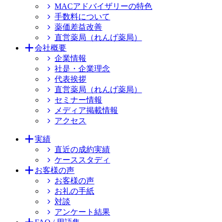
MACアドバイザリーの特色
手数料について
薬価差益改善
直営薬局（れんげ薬局）
会社概要
企業情報
社是・企業理念
代表挨拶
直営薬局（れんげ薬局）
セミナー情報
メディア掲載情報
アクセス
実績
直近の成約実績
ケーススタディ
お客様の声
お客様の声
お礼の手紙
対談
アンケート結果