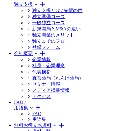
独立支援
独立支援とは / 先輩の声
独立準備コース
一般独立コース
新規開局とM&Aの違い
独立開業のメリット
独立までのフロー
登録フォーム
会社概要
企業情報
社是・企業理念
代表挨拶
直営薬局（れんげ薬局）
セミナー情報
メディア掲載情報
アクセス
FAQ /
用語集
FAQ
用語集
無料お役立ち資料