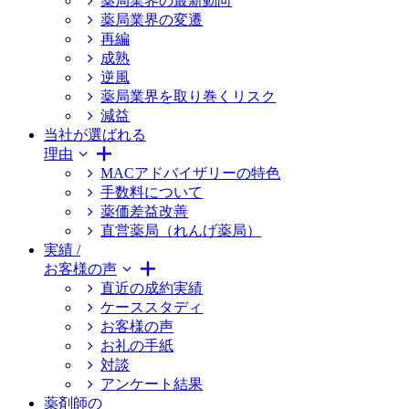
薬局業界の最新動向
薬局業界の変遷
再編
成熟
逆風
薬局業界を取り巻くリスク
減益
当社が選ばれる
理由
MACアドバイザリーの特色
手数料について
薬価差益改善
直営薬局（れんげ薬局）
実績 /
お客様の声
直近の成約実績
ケーススタディ
お客様の声
お礼の手紙
対談
アンケート結果
薬剤師の