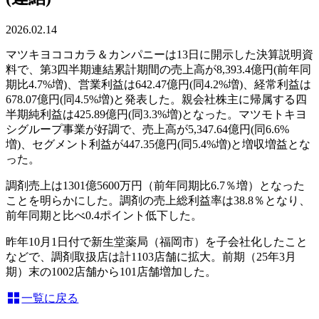
2026.02.14
マツキヨココカラ＆カンパニーは13日に開示した決算説明資
料で、第3四半期連結累計期間の売上高が8,393.4億円(前年同
期比4.7%増)、営業利益は642.47億円(同4.2%増)、経常利益は
678.07億円(同4.5%増)と発表した。親会社株主に帰属する四
半期純利益は425.89億円(同3.3%増)となった。マツモトキヨ
シグループ事業が好調で、売上高が5,347.64億円(同6.6%
増)、セグメント利益が447.35億円(同5.4%増)と増収増益とな
った。
調剤売上は1301億5600万円（前年同期比6.7％増）となった
ことを明らかにした。調剤の売上総利益率は38.8％となり、
前年同期と比べ0.4ポイント低下した。
昨年10月1日付で新生堂薬局（福岡市）を子会社化したこと
などで、調剤取扱店は計1103店舗に拡大。前期（25年3月
期）末の1002店舗から101店舗増加した。
一覧に戻る