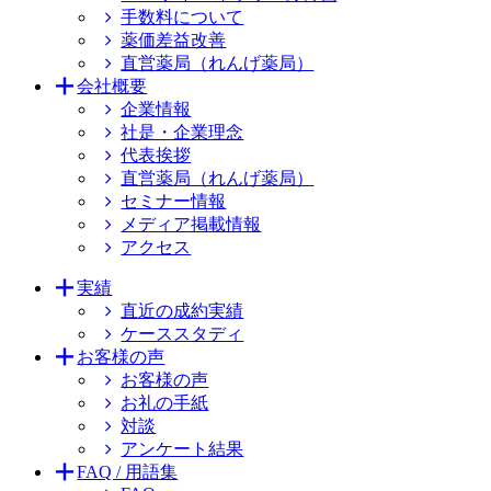
手数料について
薬価差益改善
直営薬局（れんげ薬局）
会社概要
企業情報
社是・企業理念
代表挨拶
直営薬局（れんげ薬局）
セミナー情報
メディア掲載情報
アクセス
実績
直近の成約実績
ケーススタディ
お客様の声
お客様の声
お礼の手紙
対談
アンケート結果
FAQ / 用語集