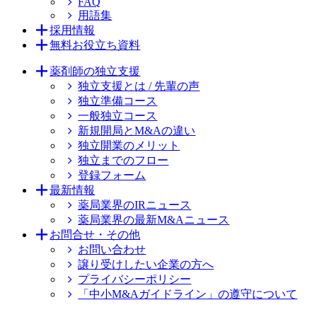
FAQ
用語集
採用情報
無料お役立ち資料
薬剤師の独立支援
独立支援とは / 先輩の声
独立準備コース
一般独立コース
新規開局とM&Aの違い
独立開業のメリット
独立までのフロー
登録フォーム
最新情報
薬局業界のIRニュース
薬局業界の最新M&Aニュース
お問合せ・その他
お問い合わせ
譲り受けしたい企業の方へ
プライバシーポリシー
「中小M&Aガイドライン」の遵守について