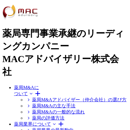
薬局専門事業承継のリーディ
ングカンパニー
MACアドバイザリー株式会
社
薬局M&Aに
ついて
薬局M&Aアドバイザー（仲介会社）の選び方
薬局M&Aの主な手法
薬局M&Aの一般的な流れ
薬局の評価方法
薬局業界について