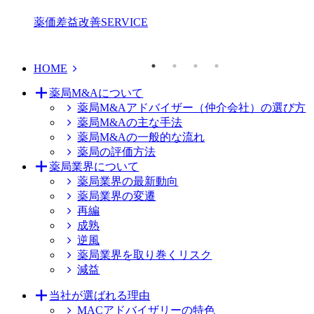
薬価差益改善
SERVICE
HOME
薬局M&Aについて
薬局M&Aアドバイザー（仲介会社）の選び方
薬局M&Aの主な手法
薬局M&Aの一般的な流れ
薬局の評価方法
薬局業界について
薬局業界の最新動向
薬局業界の変遷
再編
成熟
逆風
薬局業界を取り巻くリスク
減益
当社が選ばれる理由
MACアドバイザリーの特色