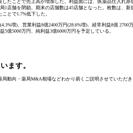
長したことで売上高が増加した。利益面には、医薬品仕入れ原
1店舗を閉鎖。期末の店舗数は45店舗となった。枚数は、新規店
ことで1.7%低下した。
増)、営業利益8億2400万円(28.6%増)、経常利益8億 2700万円
5億5000万円、純利益3億6000万円を予定している。
ています。
薬局動向・薬局M&A相場などわかり易くご説明させていただき