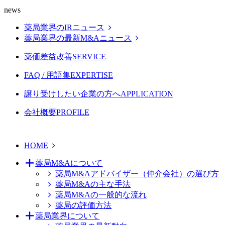
news
薬局業界のIRニュース
薬局業界の最新M&Aニュース
薬価差益改善
SERVICE
FAQ / 用語集
EXPERTISE
譲り受けしたい企業の方へ
APPLICATION
会社概要
PROFILE
HOME
薬局M&Aについて
薬局M&Aアドバイザー（仲介会社）の選び方
薬局M&Aの主な手法
薬局M&Aの一般的な流れ
薬局の評価方法
薬局業界について