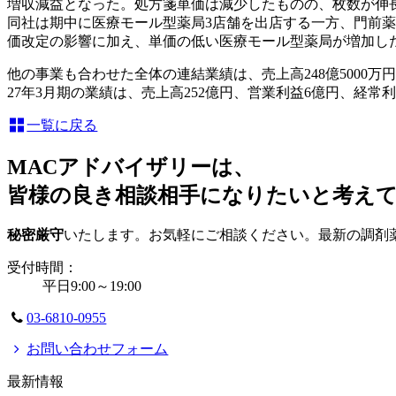
増収減益となった。処方箋単価は減少したものの、枚数が伸
同社は期中に医療モール型薬局3店舗を出店する一方、門前薬局
価改定の影響に加え、単価の低い医療モール型薬局が増加した
他の事業も合わせた全体の連結業績は、売上高248億5000万円(4.3%
27年3月期の業績は、売上高252億円、営業利益6億円、経常利益
一覧に戻る
MACアドバイザリーは、
皆様の良き相談相手になりたいと考え
秘密厳守
いたします。お気軽にご相談ください。最新の調剤
受付時間：
平日9:00～19:00
03-6810-0955
お問い合わせフォーム
最新情報