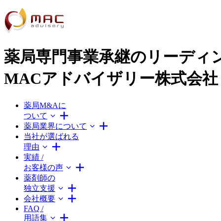
薬局専門事業承継のリーディ
MACアドバイザリー株式会社
薬局M&Aに
ついて
薬局業界について
当社が選ばれる
理由
実績 /
お客様の声
薬剤師の
独立支援
会社概要
FAQ /
用語集