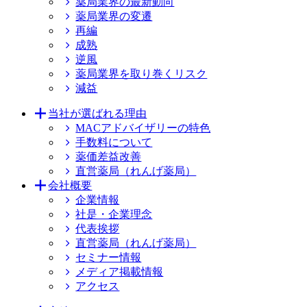
薬局業界の最新動向
薬局業界の変遷
再編
成熟
逆風
薬局業界を取り巻くリスク
減益
当社が選ばれる理由
MACアドバイザリーの特色
手数料について
薬価差益改善
直営薬局（れんげ薬局）
会社概要
企業情報
社是・企業理念
代表挨拶
直営薬局（れんげ薬局）
セミナー情報
メディア掲載情報
アクセス