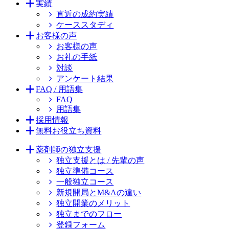
実績
直近の成約実績
ケーススタディ
お客様の声
お客様の声
お礼の手紙
対談
アンケート結果
FAQ / 用語集
FAQ
用語集
採用情報
無料お役立ち資料
薬剤師の独立支援
独立支援とは / 先輩の声
独立準備コース
一般独立コース
新規開局とM&Aの違い
独立開業のメリット
独立までのフロー
登録フォーム