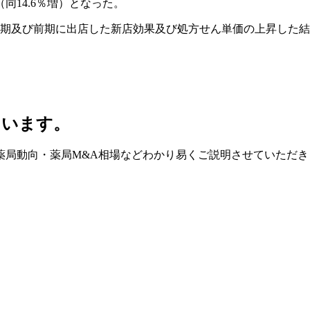
（同14.6％増）となった。
期及び前期に出店した新店効果及び処方せん単価の上昇した結果、
ています。
薬局動向・薬局M&A相場などわかり易くご説明させていただき