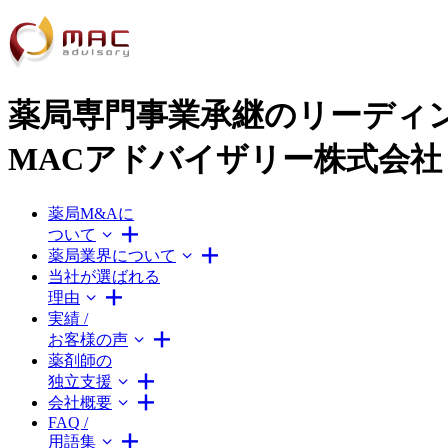
薬局専門事業承継のリーディ
MACアドバイザリー株式会社
薬局M&Aに
ついて
薬局業界について
当社が選ばれる
理由
実績 /
お客様の声
薬剤師の
独立支援
会社概要
FAQ /
用語集