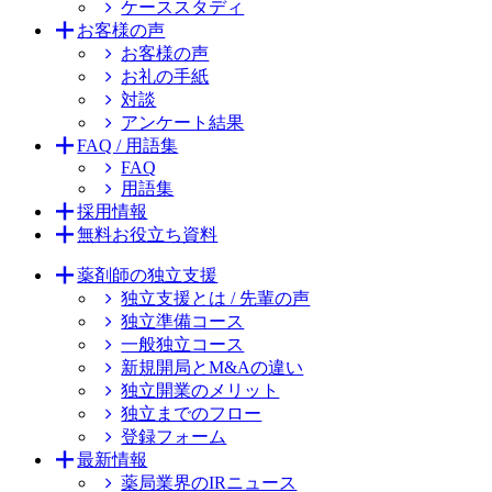
ケーススタディ
お客様の声
お客様の声
お礼の手紙
対談
アンケート結果
FAQ / 用語集
FAQ
用語集
採用情報
無料お役立ち資料
薬剤師の独立支援
独立支援とは / 先輩の声
独立準備コース
一般独立コース
新規開局とM&Aの違い
独立開業のメリット
独立までのフロー
登録フォーム
最新情報
薬局業界のIRニュース