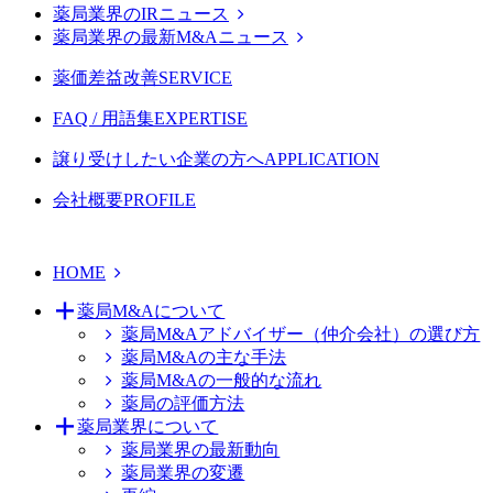
薬局業界のIRニュース
薬局業界の最新M&Aニュース
薬価差益改善
SERVICE
FAQ / 用語集
EXPERTISE
譲り受けしたい企業の方へ
APPLICATION
会社概要
PROFILE
HOME
薬局M&Aについて
薬局M&Aアドバイザー（仲介会社）の選び方
薬局M&Aの主な手法
薬局M&Aの一般的な流れ
薬局の評価方法
薬局業界について
薬局業界の最新動向
薬局業界の変遷