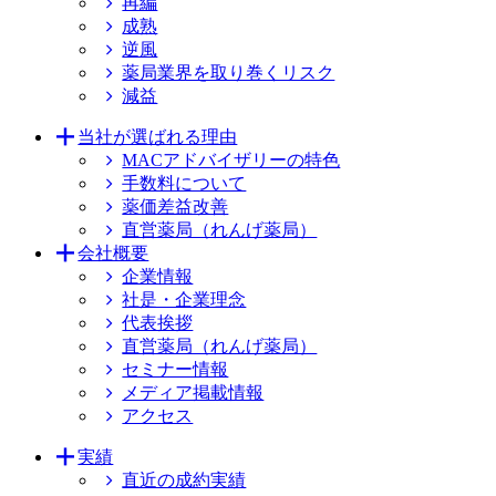
再編
成熟
逆風
薬局業界を取り巻くリスク
減益
当社が選ばれる理由
MACアドバイザリーの特色
手数料について
薬価差益改善
直営薬局（れんげ薬局）
会社概要
企業情報
社是・企業理念
代表挨拶
直営薬局（れんげ薬局）
セミナー情報
メディア掲載情報
アクセス
実績
直近の成約実績