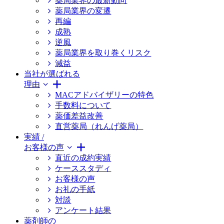
薬局業界の最新動向
薬局業界の変遷
再編
成熟
逆風
薬局業界を取り巻くリスク
減益
当社が選ばれる
理由
MACアドバイザリーの特色
手数料について
薬価差益改善
直営薬局（れんげ薬局）
実績 /
お客様の声
直近の成約実績
ケーススタディ
お客様の声
お礼の手紙
対談
アンケート結果
薬剤師の