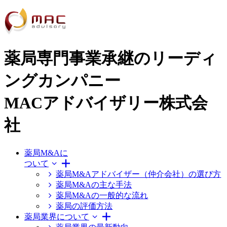
薬局専門事業承継のリーディ
ングカンパニー
MACアドバイザリー株式会
社
薬局M&Aに
ついて
薬局M&Aアドバイザー（仲介会社）の選び方
薬局M&Aの主な手法
薬局M&Aの一般的な流れ
薬局の評価方法
薬局業界について