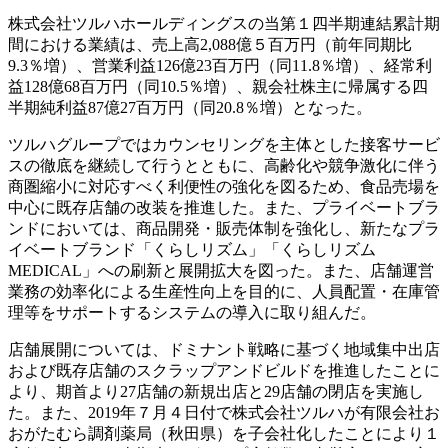
株式会社ツルハホールディングスの当第１四半期連結累計期
間における業績は、売上高2,088億５百万円（前年同期比
9.3％増）、営業利益126億23百万円（同11.8％増）、経常利
益128億68百万円（同10.5％増）、親会社株主に帰属する四
半期純利益87億27百万円（同20.8％増）となった。
ツルハグループではカウンセリングを主体とした接客サービ
スの徹底を継続して行うとともに、高齢化や競争激化に伴う
商圏縮小に対応すべく利便性の強化を図るため、食品売場を
中心に既存店舗の改装を推進した。また、プライベートブラ
ンドにおいては、商品開発・販売体制を強化し、新たなプラ
イベートブランド「くらしリズム」「くらしリズム
MEDICAL」への刷新と展開拡大を図った。また、店舗運営
業務の効率化による生産性向上を目的に、人員配置・在庫管
理等をサポートするシステムの導入に取り組んだ。
店舗展開については、ドミナント戦略に基づく地域集中出店
および既存店舗のスクラップアンドビルドを推進したことに
より、期首より27店舗の新規出店と29店舗の閉店を実施し
た。また、2019年７月４日付で株式会社ツルハが有限会社お
おがたむら調剤薬局（秋田県）を子会社化したことにより１