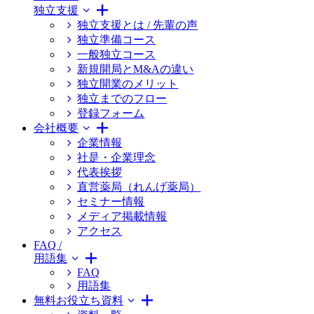
独立支援
独立支援とは / 先輩の声
独立準備コース
一般独立コース
新規開局とM&Aの違い
独立開業のメリット
独立までのフロー
登録フォーム
会社概要
企業情報
社是・企業理念
代表挨拶
直営薬局（れんげ薬局）
セミナー情報
メディア掲載情報
アクセス
FAQ /
用語集
FAQ
用語集
無料お役立ち資料