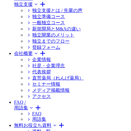
独立支援
独立支援とは / 先輩の声
独立準備コース
一般独立コース
新規開局とM&Aの違い
独立開業のメリット
独立までのフロー
登録フォーム
会社概要
企業情報
社是・企業理念
代表挨拶
直営薬局（れんげ薬局）
セミナー情報
メディア掲載情報
アクセス
FAQ /
用語集
FAQ
用語集
無料お役立ち資料