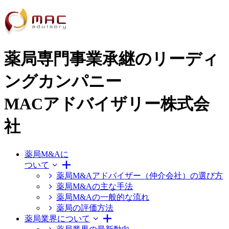
薬局専門事業承継のリーディ
ングカンパニー
MACアドバイザリー株式会
社
薬局M&Aに
ついて
薬局M&Aアドバイザー（仲介会社）の選び方
薬局M&Aの主な手法
薬局M&Aの一般的な流れ
薬局の評価方法
薬局業界について