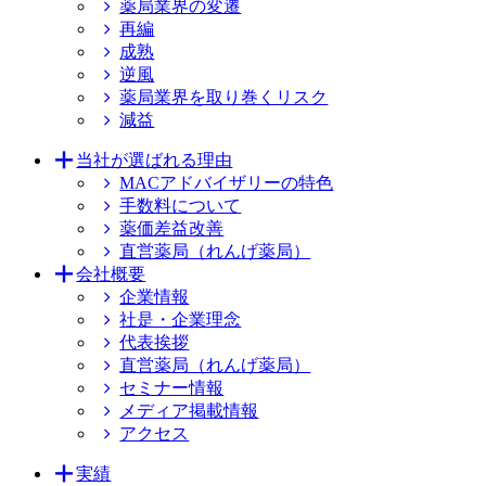
薬局業界の変遷
再編
成熟
逆風
薬局業界を取り巻くリスク
減益
当社が選ばれる理由
MACアドバイザリーの特色
手数料について
薬価差益改善
直営薬局（れんげ薬局）
会社概要
企業情報
社是・企業理念
代表挨拶
直営薬局（れんげ薬局）
セミナー情報
メディア掲載情報
アクセス
実績