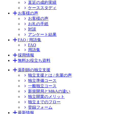
直近の成約実績
ケーススタディ
お客様の声
お客様の声
お礼の手紙
対談
アンケート結果
FAQ / 用語集
FAQ
用語集
採用情報
無料お役立ち資料
薬剤師の独立支援
独立支援とは / 先輩の声
独立準備コース
一般独立コース
新規開局とM&Aの違い
独立開業のメリット
独立までのフロー
登録フォーム
最新情報