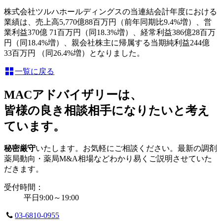
株式会社ツルハホールディングスの当連結会計年度における
業績は、売上高5,770億88百万円（前年同期比9.4%増）、営
業利益370億 71百万円（同18.3%増）、経常利益386億28百万
円（同18.4%増）、親会社株主に帰属する当期純利益244億
33百万円 （同26.4%増）となりました。
一覧に戻る
MACアドバイザリーは、
皆様の良き相談相手になりたいと考え
ています。
秘密厳守
いたします。お気軽にご相談ください。最新の調剤
薬局動向・薬局M&A相場などわかり易くご説明させていた
だきます。
受付時間：
平日9:00～19:00
03-6810-0955