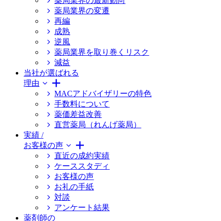
薬局業界の最新動向
薬局業界の変遷
再編
成熟
逆風
薬局業界を取り巻くリスク
減益
当社が選ばれる
理由
MACアドバイザリーの特色
手数料について
薬価差益改善
直営薬局（れんげ薬局）
実績 /
お客様の声
直近の成約実績
ケーススタディ
お客様の声
お礼の手紙
対談
アンケート結果
薬剤師の