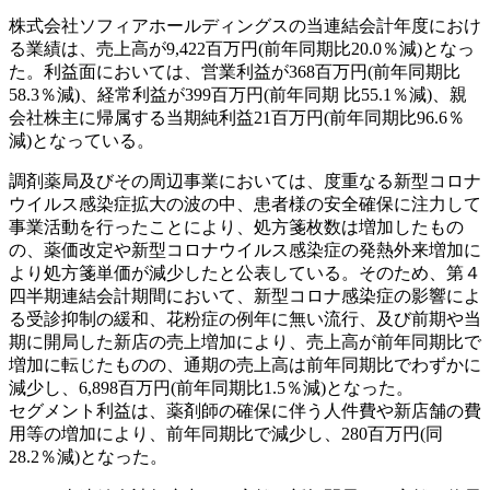
株式会社ソフィアホールディングスの当連結会計年度におけ
る業績は、売上高が9,422百万円(前年同期比20.0％減)となっ
た。利益面においては、営業利益が368百万円(前年同期比
58.3％減)、経常利益が399百万円(前年同期 比55.1％減)、親
会社株主に帰属する当期純利益21百万円(前年同期比96.6％
減)となっている。
調剤薬局及びその周辺事業においては、度重なる新型コロナ
ウイルス感染症拡大の波の中、患者様の安全確保に注力して
事業活動を行ったことにより、処方箋枚数は増加したもの
の、薬価改定や新型コロナウイルス感染症の発熱外来増加に
より処方箋単価が減少したと公表している。そのため、第４
四半期連結会計期間において、新型コロナ感染症の影響によ
る受診抑制の緩和、花粉症の例年に無い流行、及び前期や当
期に開局した新店の売上増加により、売上高が前年同期比で
増加に転じたものの、通期の売上高は前年同期比でわずかに
減少し、6,898百万円(前年同期比1.5％減)となった。
セグメント利益は、薬剤師の確保に伴う人件費や新店舗の費
用等の増加により、前年同期比で減少し、280百万円(同
28.2％減)となった。