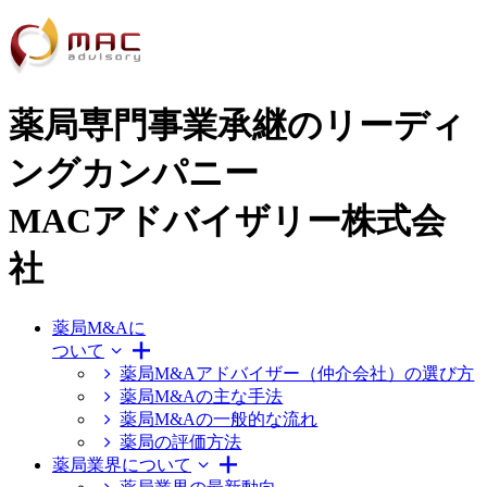
薬局専門事業承継のリーディ
ングカンパニー
MACアドバイザリー株式会
社
薬局M&Aに
ついて
薬局M&Aアドバイザー（仲介会社）の選び方
薬局M&Aの主な手法
薬局M&Aの一般的な流れ
薬局の評価方法
薬局業界について