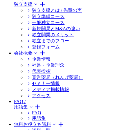
独立支援
独立支援とは / 先輩の声
独立準備コース
一般独立コース
新規開局とM&Aの違い
独立開業のメリット
独立までのフロー
登録フォーム
会社概要
企業情報
社是・企業理念
代表挨拶
直営薬局（れんげ薬局）
セミナー情報
メディア掲載情報
アクセス
FAQ /
用語集
FAQ
用語集
無料お役立ち資料