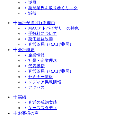
逆風
薬局業界を取り巻くリスク
減益
当社が選ばれる理由
MACアドバイザリーの特色
手数料について
薬価差益改善
直営薬局（れんげ薬局）
会社概要
企業情報
社是・企業理念
代表挨拶
直営薬局（れんげ薬局）
セミナー情報
メディア掲載情報
アクセス
実績
直近の成約実績
ケーススタディ
お客様の声