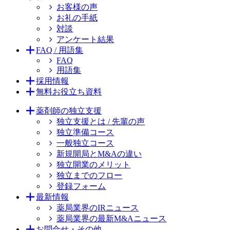
お客様の声
お礼の手紙
対談
アンケート結果
FAQ / 用語集
FAQ
用語集
採用情報
無料お役立ち資料
薬剤師の独立支援
独立支援とは / 先輩の声
独立準備コース
一般独立コース
新規開局とM&Aの違い
独立開業のメリット
独立までのフロー
登録フォーム
最新情報
薬局業界のIRニュース
薬局業界の最新M&Aニュース
お問合せ・その他