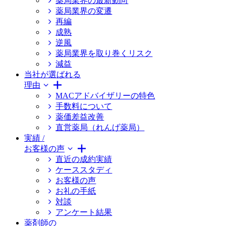
薬局業界の最新動向
薬局業界の変遷
再編
成熟
逆風
薬局業界を取り巻くリスク
減益
当社が選ばれる
理由
MACアドバイザリーの特色
手数料について
薬価差益改善
直営薬局（れんげ薬局）
実績 /
お客様の声
直近の成約実績
ケーススタディ
お客様の声
お礼の手紙
対談
アンケート結果
薬剤師の