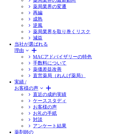
薬局業界の最新動向
薬局業界の変遷
再編
成熟
逆風
薬局業界を取り巻くリスク
減益
当社が選ばれる
理由
MACアドバイザリーの特色
手数料について
薬価差益改善
直営薬局（れんげ薬局）
実績 /
お客様の声
直近の成約実績
ケーススタディ
お客様の声
お礼の手紙
対談
アンケート結果
薬剤師の