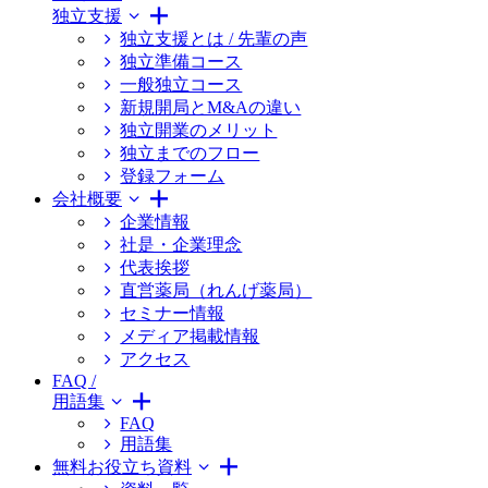
独立支援
独立支援とは / 先輩の声
独立準備コース
一般独立コース
新規開局とM&Aの違い
独立開業のメリット
独立までのフロー
登録フォーム
会社概要
企業情報
社是・企業理念
代表挨拶
直営薬局（れんげ薬局）
セミナー情報
メディア掲載情報
アクセス
FAQ /
用語集
FAQ
用語集
無料お役立ち資料