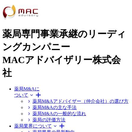
薬局専門事業承継のリーディ
ングカンパニー
MACアドバイザリー株式会
社
薬局M&Aに
ついて
薬局M&Aアドバイザー（仲介会社）の選び方
薬局M&Aの主な手法
薬局M&Aの一般的な流れ
薬局の評価方法
薬局業界について