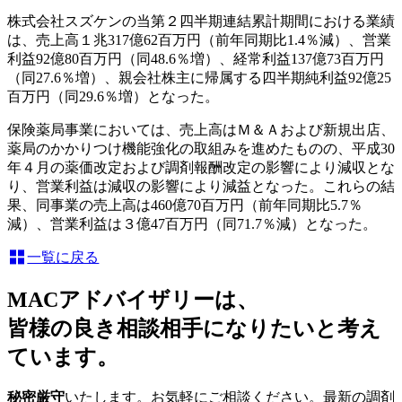
株式会社スズケンの当第２四半期連結累計期間における業績
は、売上高１兆317億62百万円（前年同期比1.4％減）、営業
利益92億80百万円（同48.6％増）、経常利益137億73百万円
（同27.6％増）、親会社株主に帰属する四半期純利益92億25
百万円（同29.6％増）となった。
保険薬局事業においては、売上高はＭ＆Ａおよび新規出店、
薬局のかかりつけ機能強化の取組みを進めたものの、平成30
年４月の薬価改定および調剤報酬改定の影響により減収とな
り、営業利益は減収の影響により減益となった。これらの結
果、同事業の売上高は460億70百万円（前年同期比5.7％
減）、営業利益は３億47百万円（同71.7％減）となった。
一覧に戻る
MACアドバイザリーは、
皆様の良き相談相手になりたいと考え
ています。
秘密厳守
いたします。お気軽にご相談ください。最新の調剤