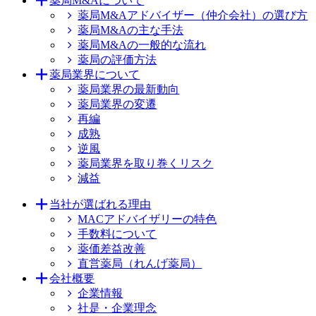
薬局M&Aについて
薬局M&Aアドバイザー（仲介会社）の選び方
薬局M&Aの主な手法
薬局M&Aの一般的な流れ
薬局の評価方法
薬局業界について
薬局業界の最新動向
薬局業界の変遷
再編
成熟
逆風
薬局業界を取り巻くリスク
減益
当社が選ばれる理由
MACアドバイザリーの特色
手数料について
薬価差益改善
直営薬局（れんげ薬局）
会社概要
企業情報
社是・企業理念