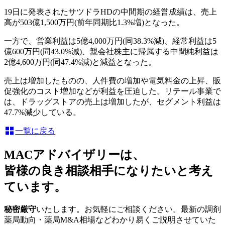
19日に発表されたサツドラHDの中間期の経営成績は、売上
高が503億1,500万円(前年同期比1.3%増)となった。
一方で、営業利益は5億4,000万円(同38.3%減)、経常利益は5
億600万円(同43.0%減)、親会社株主に帰属する中間純利益は
2億4,600万円(同47.4%減)と減益となった。
売上は増加したものの、人件費の増加や電気料金の上昇、販
促強化のコスト増加などが利益を圧迫した。リテール事業で
は、ドラッグストアの売上は増加したが、セグメント利益は
47.7%減少している。
一覧に戻る
MACアドバイザリーは、
皆様の良き相談相手になりたいと考え
ています。
秘密厳守
いたします。お気軽にご相談ください。最新の調剤
薬局動向・薬局M&A相場などわかり易くご説明させていた