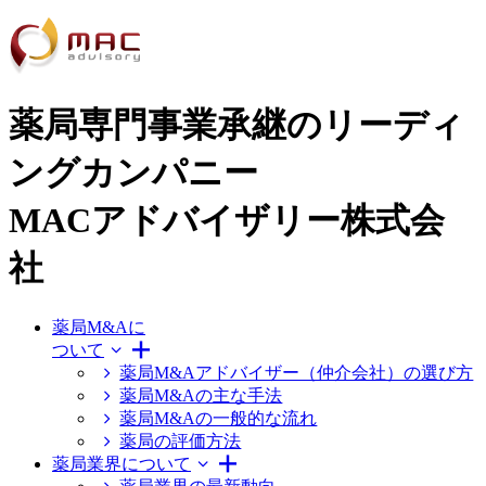
薬局専門事業承継のリーディ
ングカンパニー
MACアドバイザリー株式会
社
薬局M&Aに
ついて
薬局M&Aアドバイザー（仲介会社）の選び方
薬局M&Aの主な手法
薬局M&Aの一般的な流れ
薬局の評価方法
薬局業界について