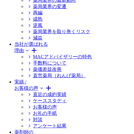
薬局業界の最新動向
薬局業界の変遷
再編
成熟
逆風
薬局業界を取り巻くリスク
減益
当社が選ばれる
理由
MACアドバイザリーの特色
手数料について
薬価差益改善
直営薬局（れんげ薬局）
実績 /
お客様の声
直近の成約実績
ケーススタディ
お客様の声
お礼の手紙
対談
アンケート結果
薬剤師の