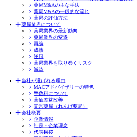
薬局M&Aの主な手法
薬局M&Aの一般的な流れ
薬局の評価方法
薬局業界について
薬局業界の最新動向
薬局業界の変遷
再編
成熟
逆風
薬局業界を取り巻くリスク
減益
当社が選ばれる理由
MACアドバイザリーの特色
手数料について
薬価差益改善
直営薬局（れんげ薬局）
会社概要
企業情報
社是・企業理念
代表挨拶