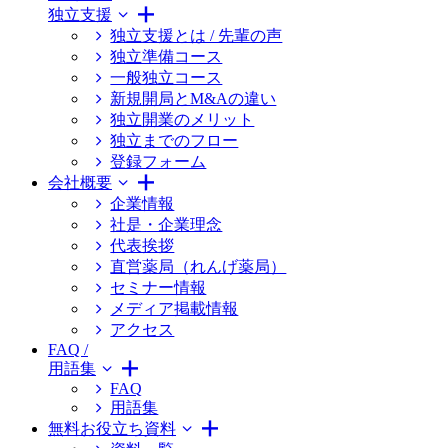
独立支援
独立支援とは / 先輩の声
独立準備コース
一般独立コース
新規開局とM&Aの違い
独立開業のメリット
独立までのフロー
登録フォーム
会社概要
企業情報
社是・企業理念
代表挨拶
直営薬局（れんげ薬局）
セミナー情報
メディア掲載情報
アクセス
FAQ /
用語集
FAQ
用語集
無料お役立ち資料