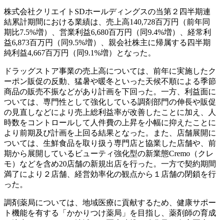
株式会社クリエイトSDホールディングスの当第２四半期連
結累計期間における業績は、売上高140,728百万円（前年同
期比7.5%増）、営業利益6,680百万円（同9.4%増）、経常利
益6,873百万円（同9.5%増）、親会社株主に帰属する四半期
純利益4,667百万円（同9.1%増）となった。
ドラッグストア事業の売上高については、前年に実施したク
ーポン販促の反動、猛暑や暖冬といった天候不順による季節
商品の販売不振などがあり計画を下回った。一方、利益面に
ついては、専門性として強化している調剤部門の伸長や販促
の見直しなどにより売上総利益率が改善したことに加え、人
時数をコントロールして人件費の上昇を小幅に抑えたことに
より前期及び計画を上回る結果となった。また、店舗展開に
ついては、生鮮食品を取り扱う専門店と協業した店舗や、前
期から展開しているビューティ強化型の新業態Cremo（クレ
モ）などを含め20店舗の新規出店を行った。一方で契約期間
満了により２店舗、経営効率化の観点から１店舗の閉鎖を行
った。
調剤薬局については、地域医療に貢献するため、健康サポー
ト機能を有する「かかりつけ薬局」を目指し、薬剤師の育成