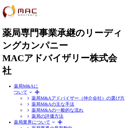
薬局専門事業承継のリーディ
ングカンパニー
MACアドバイザリー株式会
社
薬局M&Aに
ついて
薬局M&Aアドバイザー（仲介会社）の選び方
薬局M&Aの主な手法
薬局M&Aの一般的な流れ
薬局の評価方法
薬局業界について