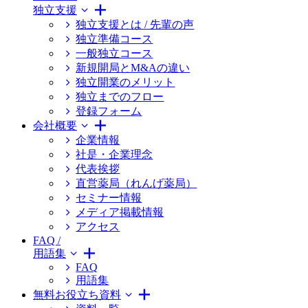
独立支援
独立支援とは / 先輩の声
独立準備コース
一般独立コース
新規開局とM&Aの違い
独立開業のメリット
独立までのフロー
登録フォーム
会社概要
企業情報
社是・企業理念
代表挨拶
直営薬局（れんげ薬局）
セミナー情報
メディア掲載情報
アクセス
FAQ /
用語集
FAQ
用語集
無料お役立ち資料