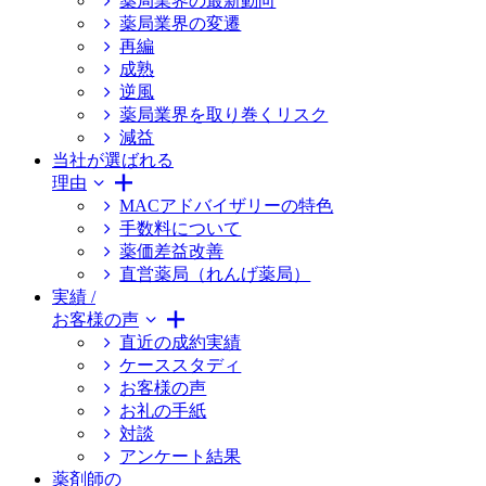
薬局業界の最新動向
薬局業界の変遷
再編
成熟
逆風
薬局業界を取り巻くリスク
減益
当社が選ばれる
理由
MACアドバイザリーの特色
手数料について
薬価差益改善
直営薬局（れんげ薬局）
実績 /
お客様の声
直近の成約実績
ケーススタディ
お客様の声
お礼の手紙
対談
アンケート結果
薬剤師の