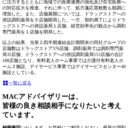
に注力するとともに地域での医療連携の強化及び在宅医療へ
の対応拡大を推進。それに伴って、処方箋応需枚数も順調に
増加した。また、店舗展開については、ドラッグストアへの
併設調剤薬局を５店舗開局した。一方、契約満了によりドラ
ッグストアへの併設薬局１店舗、経営効率化の観点から調剤
専門薬局を１店舗を閉局した。
以上の結果、当第２四半期連結会計期間末の同社グループの
店舗数はドラッグストア576店舗、調剤薬局では調剤専門薬
局35店舗、ドラッグストアへの併設調剤薬局153店舗の合計
188店舗となり、有料老人ホーム事業では介護付有料老人ホ
ーム２施設、デイサービス事業ではデイサービスセンター40
施設としている。
一覧に戻る
MACアドバイザリーは、
皆様の良き相談相手になりたいと考え
ています。
秘密厳守
いたします。お気軽にご相談ください。最新の調剤