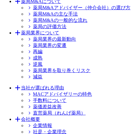
薬局M&Aについて
薬局M&Aアドバイザー（仲介会社）の選び方
薬局M&Aの主な手法
薬局M&Aの一般的な流れ
薬局の評価方法
薬局業界について
薬局業界の最新動向
薬局業界の変遷
再編
成熟
逆風
薬局業界を取り巻くリスク
減益
当社が選ばれる理由
MACアドバイザリーの特色
手数料について
薬価差益改善
直営薬局（れんげ薬局）
会社概要
企業情報
社是・企業理念