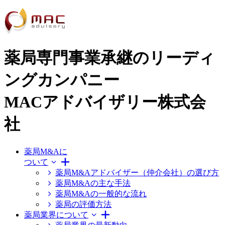
薬局専門事業承継のリーディ
ングカンパニー
MACアドバイザリー株式会
社
薬局M&Aに
ついて
薬局M&Aアドバイザー（仲介会社）の選び方
薬局M&Aの主な手法
薬局M&Aの一般的な流れ
薬局の評価方法
薬局業界について