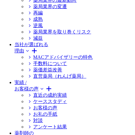
薬局業界の最新動向
薬局業界の変遷
再編
成熟
逆風
薬局業界を取り巻くリスク
減益
当社が選ばれる
理由
MACアドバイザリーの特色
手数料について
薬価差益改善
直営薬局（れんげ薬局）
実績 /
お客様の声
直近の成約実績
ケーススタディ
お客様の声
お礼の手紙
対談
アンケート結果
薬剤師の