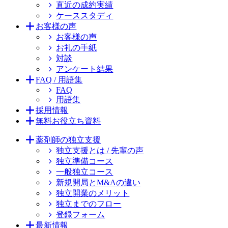
直近の成約実績
ケーススタディ
お客様の声
お客様の声
お礼の手紙
対談
アンケート結果
FAQ / 用語集
FAQ
用語集
採用情報
無料お役立ち資料
薬剤師の独立支援
独立支援とは / 先輩の声
独立準備コース
一般独立コース
新規開局とM&Aの違い
独立開業のメリット
独立までのフロー
登録フォーム
最新情報