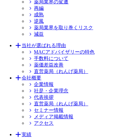
薬局業界の変遷
再編
成熟
逆風
薬局業界を取り巻くリスク
減益
当社が選ばれる理由
MACアドバイザリーの特色
手数料について
薬価差益改善
直営薬局（れんげ薬局）
会社概要
企業情報
社是・企業理念
代表挨拶
直営薬局（れんげ薬局）
セミナー情報
メディア掲載情報
アクセス
実績