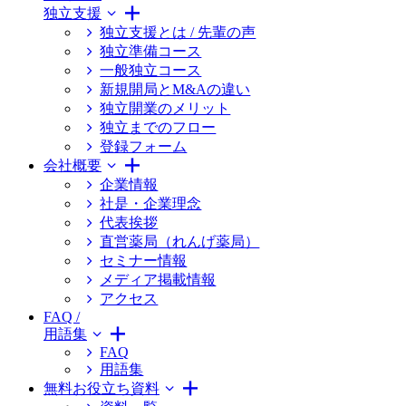
独立支援
独立支援とは / 先輩の声
独立準備コース
一般独立コース
新規開局とM&Aの違い
独立開業のメリット
独立までのフロー
登録フォーム
会社概要
企業情報
社是・企業理念
代表挨拶
直営薬局（れんげ薬局）
セミナー情報
メディア掲載情報
アクセス
FAQ /
用語集
FAQ
用語集
無料お役立ち資料