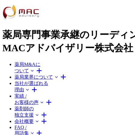
薬局専門事業承継のリーディ
MACアドバイザリー株式会社
薬局M&Aに
ついて
薬局業界について
当社が選ばれる
理由
実績 /
お客様の声
薬剤師の
独立支援
会社概要
FAQ /
用語集