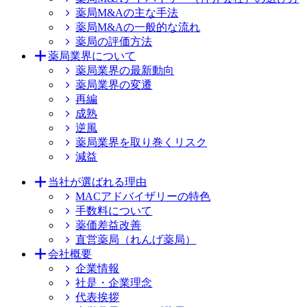
薬局M&Aの主な手法
薬局M&Aの一般的な流れ
薬局の評価方法
薬局業界について
薬局業界の最新動向
薬局業界の変遷
再編
成熟
逆風
薬局業界を取り巻くリスク
減益
当社が選ばれる理由
MACアドバイザリーの特色
手数料について
薬価差益改善
直営薬局（れんげ薬局）
会社概要
企業情報
社是・企業理念
代表挨拶