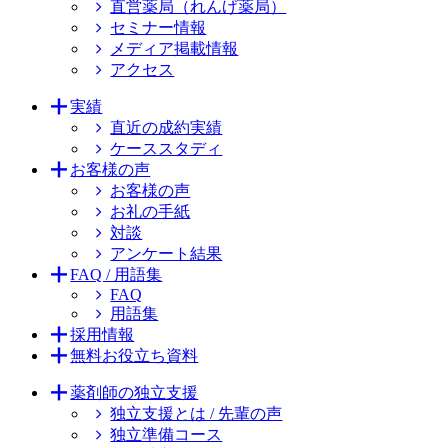
直営薬局（れんげ薬局）
セミナー情報
メディア掲載情報
アクセス
実績
直近の成約実績
ケーススタディ
お客様の声
お客様の声
お礼の手紙
対談
アンケート結果
FAQ / 用語集
FAQ
用語集
採用情報
無料お役立ち資料
薬剤師の独立支援
独立支援とは / 先輩の声
独立準備コース