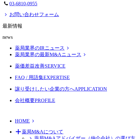
03-6810-0955
お問い合わせフォーム
最新情報
news
薬局業界のIRニュース
薬局業界の最新M&Aニュース
薬価差益改善
SERVICE
FAQ / 用語集
EXPERTISE
譲り受けしたい企業の方へ
APPLICATION
会社概要
PROFILE
HOME
薬局M&Aについて
薬局M&Aアドバイザー（仲介会社）の選び方