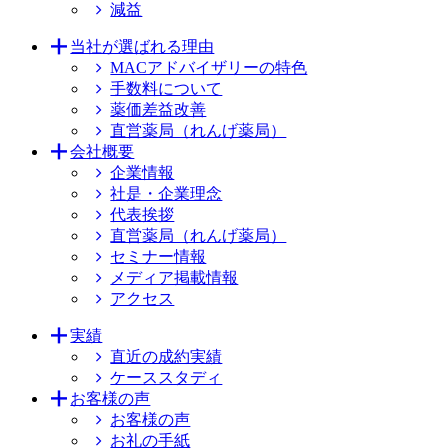
減益
当社が選ばれる理由
MACアドバイザリーの特色
手数料について
薬価差益改善
直営薬局（れんげ薬局）
会社概要
企業情報
社是・企業理念
代表挨拶
直営薬局（れんげ薬局）
セミナー情報
メディア掲載情報
アクセス
実績
直近の成約実績
ケーススタディ
お客様の声
お客様の声
お礼の手紙