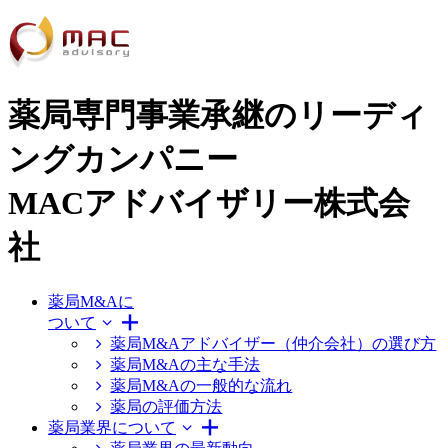
薬局専門事業承継のリーディ
ングカンパニー
MACアドバイザリー株式会
社
薬局M&Aに
ついて
薬局M&Aアドバイザー（仲介会社）の選び方
薬局M&Aの主な手法
薬局M&Aの一般的な流れ
薬局の評価方法
薬局業界について