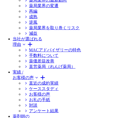
薬局業界の最新動向
薬局業界の変遷
再編
成熟
逆風
薬局業界を取り巻くリスク
減益
当社が選ばれる
理由
MACアドバイザリーの特色
手数料について
薬価差益改善
直営薬局（れんげ薬局）
実績 /
お客様の声
直近の成約実績
ケーススタディ
お客様の声
お礼の手紙
対談
アンケート結果
薬剤師の