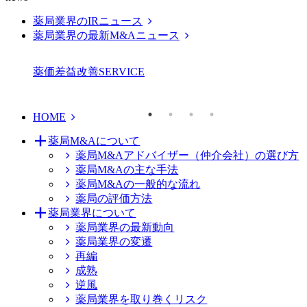
薬局業界のIRニュース
薬局業界の最新M&Aニュース
薬価差益改善
SERVICE
HOME
薬局M&Aについて
薬局M&Aアドバイザー（仲介会社）の選び方
薬局M&Aの主な手法
薬局M&Aの一般的な流れ
薬局の評価方法
薬局業界について
薬局業界の最新動向
薬局業界の変遷
再編
成熟
逆風
薬局業界を取り巻くリスク