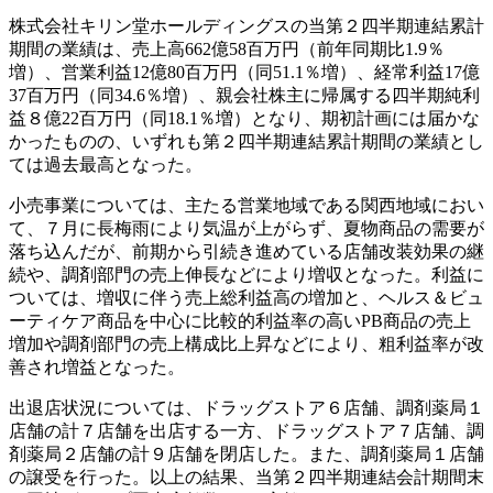
株式会社キリン堂ホールディングスの当第２四半期連結累計
期間の業績は、売上高662億58百万円（前年同期比1.9％
増）、営業利益12億80百万円（同51.1％増）、経常利益17億
37百万円（同34.6％増）、親会社株主に帰属する四半期純利
益８億22百万円（同18.1％増）となり、期初計画には届かな
かったものの、いずれも第２四半期連結累計期間の業績とし
ては過去最高となった。
小売事業については、主たる営業地域である関西地域におい
て、７月に長梅雨により気温が上がらず、夏物商品の需要が
落ち込んだが、前期から引続き進めている店舗改装効果の継
続や、調剤部門の売上伸長などにより増収となった。利益に
ついては、増収に伴う売上総利益高の増加と、ヘルス＆ビュ
ーティケア商品を中心に比較的利益率の高いPB商品の売上
増加や調剤部門の売上構成比上昇などにより、粗利益率が改
善され増益となった。
出退店状況については、ドラッグストア６店舗、調剤薬局１
店舗の計７店舗を出店する一方、ドラッグストア７店舗、調
剤薬局２店舗の計９店舗を閉店した。また、調剤薬局１店舗
の譲受を行った。以上の結果、当第２四半期連結会計期間末