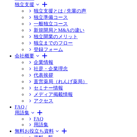
独立支援
独立支援とは / 先輩の声
独立準備コース
一般独立コース
新規開局とM&Aの違い
独立開業のメリット
独立までのフロー
登録フォーム
会社概要
企業情報
社是・企業理念
代表挨拶
直営薬局（れんげ薬局）
セミナー情報
メディア掲載情報
アクセス
FAQ /
用語集
FAQ
用語集
無料お役立ち資料