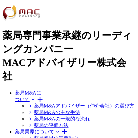
薬局専門事業承継のリーディ
ングカンパニー
MACアドバイザリー株式会
社
薬局M&Aに
ついて
薬局M&Aアドバイザー（仲介会社）の選び方
薬局M&Aの主な手法
薬局M&Aの一般的な流れ
薬局の評価方法
薬局業界について