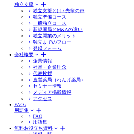
独立支援
独立支援とは / 先輩の声
独立準備コース
一般独立コース
新規開局とM&Aの違い
独立開業のメリット
独立までのフロー
登録フォーム
会社概要
企業情報
社是・企業理念
代表挨拶
直営薬局（れんげ薬局）
セミナー情報
メディア掲載情報
アクセス
FAQ /
用語集
FAQ
用語集
無料お役立ち資料