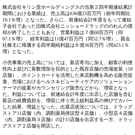
株式会社キリン堂ホールディングスの当第２四半期連結累計
期間における業績は、売上高は636億23百万円（前年同期比
10.1％増）となった。さらに、前連結会計年度をもって連結
子会社であった旧株式会社ニッショードラッグののれんの償
却が終了したこともあり、営業利益は７億68百万円（同
67.1％増）、経常利益は11億47百万円（同52.7％増）、親会
社株主に帰属する四半期純利益は６億36百万円（同423.1％
増）となった。
小売事業の売上高については、新店寄与に加え、顧客の利便
性向上並びに客数増加を目的とした既存店舗の売場改装（18
店舗）、ポイントカードを活用した来店動機を高める販売促
進、売場におけるヘルス＆ビューティケアのソリューション
テーマの提案やカウンセリング販売などから、増収となっ
た。利益については、前連結会計年度に出店した店舗を含む
新店の経費負担を、増収に伴う売上総利益高の伸びでカバー
した結果、増益となった。出退店状況については、ドラッグ
ストア11店舗（内、調剤薬局併設型４店舗）、小型店４店舗
（内、調剤薬局３店舗）の計15店舗を出店する一方、ドラッ
グストア２店舗を閉店した。