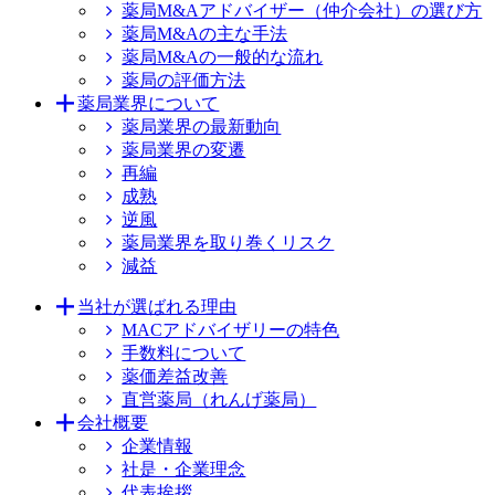
薬局M&Aアドバイザー（仲介会社）の選び方
薬局M&Aの主な手法
薬局M&Aの一般的な流れ
薬局の評価方法
薬局業界について
薬局業界の最新動向
薬局業界の変遷
再編
成熟
逆風
薬局業界を取り巻くリスク
減益
当社が選ばれる理由
MACアドバイザリーの特色
手数料について
薬価差益改善
直営薬局（れんげ薬局）
会社概要
企業情報
社是・企業理念
代表挨拶