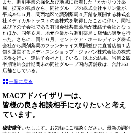
また、調剤事業の強化及び地域に密着した「かかりつけ薬
局」拡充の観点から、同社グループの株式会社キリン堂が、
平成29年５月、関西地区で調剤薬局４店舗を展開する株式会
社メディカルトラストの全株式を取得したことに伴い、同社
及びその子会社である有限会社共進薬局が連結子会社となっ
たほか、同年６月、地元企業から調剤薬局１店舗の譲受を行
った。さらに、同年６月、セントケア・ホールディング株式
会社から調剤薬局のフランチャイズ展開並びに直営店舗１店
舗を運営するメディスンショップ・ジャパン株式会社の株式
取得を行い、連結子会社としている。以上の結果、当第２四
半期連結会計期間末の同社グループ国内店舗数は、合計363
店舗としている。
一覧に戻る
MACアドバイザリーは、
皆様の良き相談相手になりたいと考え
ています。
秘密厳守
いたします。お気軽にご相談ください。最新の調剤