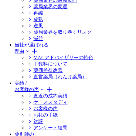
薬局業界の最新動向
薬局業界の変遷
再編
成熟
逆風
薬局業界を取り巻くリスク
減益
当社が選ばれる
理由
MACアドバイザリーの特色
手数料について
薬価差益改善
直営薬局（れんげ薬局）
実績 /
お客様の声
直近の成約実績
ケーススタディ
お客様の声
お礼の手紙
対談
アンケート結果
薬剤師の