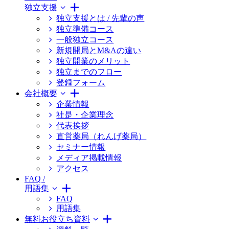
独立支援
独立支援とは / 先輩の声
独立準備コース
一般独立コース
新規開局とM&Aの違い
独立開業のメリット
独立までのフロー
登録フォーム
会社概要
企業情報
社是・企業理念
代表挨拶
直営薬局（れんげ薬局）
セミナー情報
メディア掲載情報
アクセス
FAQ /
用語集
FAQ
用語集
無料お役立ち資料