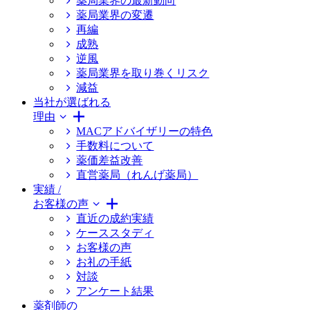
薬局業界の最新動向
薬局業界の変遷
再編
成熟
逆風
薬局業界を取り巻くリスク
減益
当社が選ばれる
理由
MACアドバイザリーの特色
手数料について
薬価差益改善
直営薬局（れんげ薬局）
実績 /
お客様の声
直近の成約実績
ケーススタディ
お客様の声
お礼の手紙
対談
アンケート結果
薬剤師の