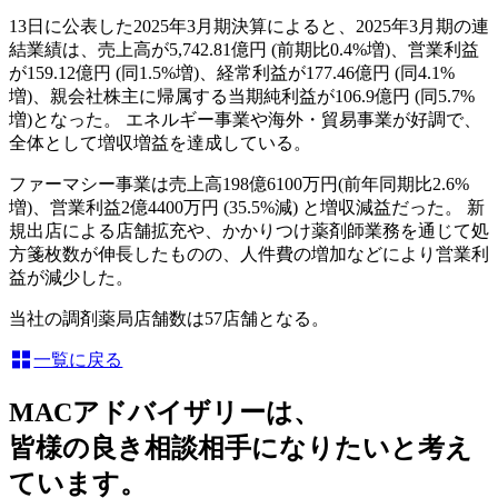
13日に公表した2025年3月期決算によると、2025年3月期の連
結業績は、売上高が5,742.81億円 (前期比0.4%増)、営業利益
が159.12億円 (同1.5%増)、経常利益が177.46億円 (同4.1%
増)、親会社株主に帰属する当期純利益が106.9億円 (同5.7%
増)となった。 エネルギー事業や海外・貿易事業が好調で、
全体として増収増益を達成している。
ファーマシー事業は売上高198億6100万円(前年同期比2.6%
増)、営業利益2億4400万円 (35.5%減) と増収減益だった。 新
規出店による店舗拡充や、かかりつけ薬剤師業務を通じて処
方箋枚数が伸長したものの、人件費の増加などにより営業利
益が減少した。
当社の調剤薬局店舗数は57店舗となる。
一覧に戻る
MACアドバイザリーは、
皆様の良き相談相手になりたいと考え
ています。