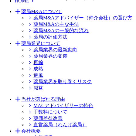
HOME
薬局M&Aについて
薬局M&Aアドバイザー（仲介会社）の選び方
薬局M&Aの主な手法
薬局M&Aの一般的な流れ
薬局の評価方法
薬局業界について
薬局業界の最新動向
薬局業界の変遷
再編
成熟
逆風
薬局業界を取り巻くリスク
減益
当社が選ばれる理由
MACアドバイザリーの特色
手数料について
薬価差益改善
直営薬局（れんげ薬局）
会社概要