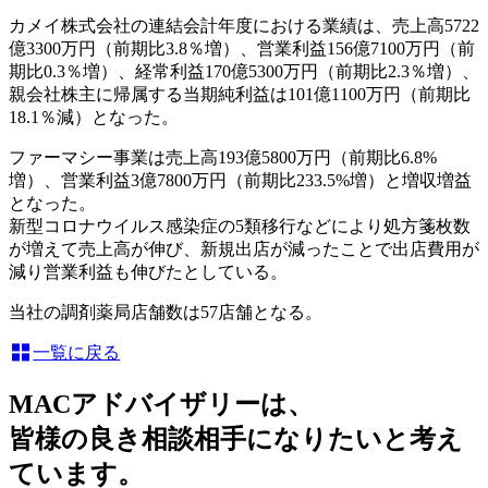
カメイ株式会社の連結会計年度における業績は、売上高5722
億3300万円（前期比3.8％増）、営業利益156億7100万円（前
期比0.3％増）、経常利益170億5300万円（前期比2.3％増）、
親会社株主に帰属する当期純利益は101億1100万円（前期比
18.1％減）となった。
ファーマシー事業は売上高193億5800万円（前期比6.8%
増）、営業利益3億7800万円（前期比233.5%増）と増収増益
となった。
新型コロナウイルス感染症の5類移行などにより処方箋枚数
が増えて売上高が伸び、新規出店が減ったことで出店費用が
減り営業利益も伸びたとしている。
当社の調剤薬局店舗数は57店舗となる。
一覧に戻る
MACアドバイザリーは、
皆様の良き相談相手になりたいと考え
ています。