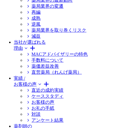
薬局業界の最新動向
薬局業界の変遷
再編
成熟
逆風
薬局業界を取り巻くリスク
減益
当社が選ばれる
理由
MACアドバイザリーの特色
手数料について
薬価差益改善
直営薬局（れんげ薬局）
実績 /
お客様の声
直近の成約実績
ケーススタディ
お客様の声
お礼の手紙
対談
アンケート結果
薬剤師の