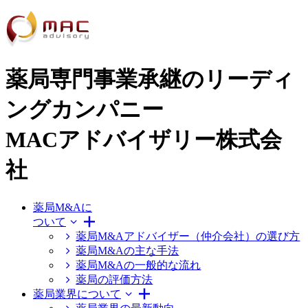
薬局専門事業承継のリーディ
ングカンパニー
MACアドバイザリー株式会
社
薬局M&Aに
ついて
薬局M&Aアドバイザー（仲介会社）の選び方
薬局M&Aの主な手法
薬局M&Aの一般的な流れ
薬局の評価方法
薬局業界について