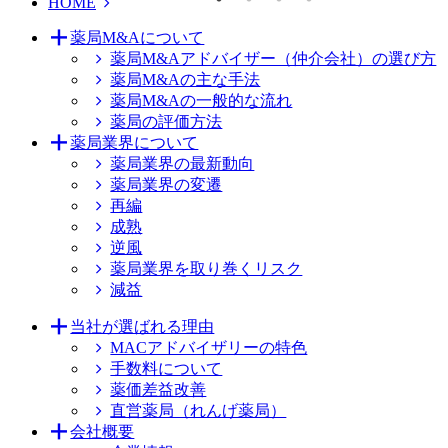
HOME
薬局M&Aについて
薬局M&Aアドバイザー（仲介会社）の選び方
薬局M&Aの主な手法
薬局M&Aの一般的な流れ
薬局の評価方法
薬局業界について
薬局業界の最新動向
薬局業界の変遷
再編
成熟
逆風
薬局業界を取り巻くリスク
減益
当社が選ばれる理由
MACアドバイザリーの特色
手数料について
薬価差益改善
直営薬局（れんげ薬局）
会社概要