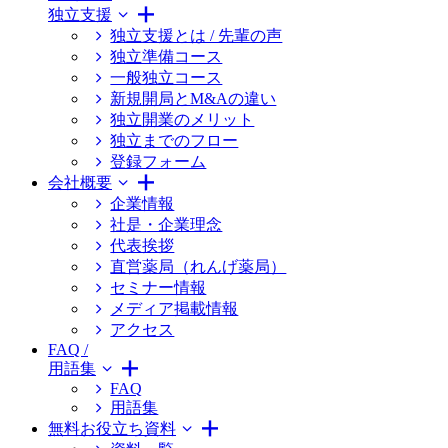
独立支援
独立支援とは / 先輩の声
独立準備コース
一般独立コース
新規開局とM&Aの違い
独立開業のメリット
独立までのフロー
登録フォーム
会社概要
企業情報
社是・企業理念
代表挨拶
直営薬局（れんげ薬局）
セミナー情報
メディア掲載情報
アクセス
FAQ /
用語集
FAQ
用語集
無料お役立ち資料