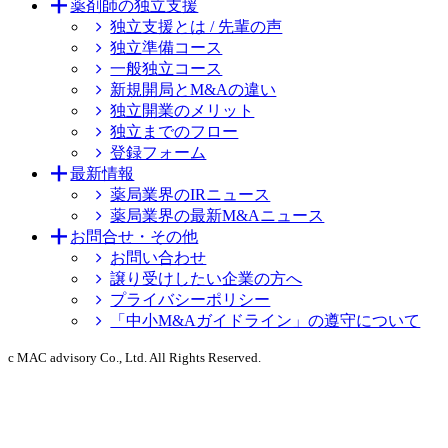
薬剤師の独立支援
独立支援とは / 先輩の声
独立準備コース
一般独立コース
新規開局とM&Aの違い
独立開業のメリット
独立までのフロー
登録フォーム
最新情報
薬局業界のIRニュース
薬局業界の最新M&Aニュース
お問合せ・その他
お問い合わせ
譲り受けしたい企業の方へ
プライバシーポリシー
「中小M&Aガイドライン」の遵守について
c MAC advisory Co., Ltd. All Rights Reserved.