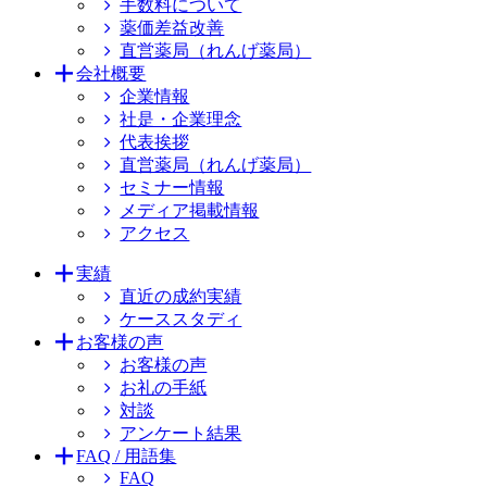
手数料について
薬価差益改善
直営薬局（れんげ薬局）
会社概要
企業情報
社是・企業理念
代表挨拶
直営薬局（れんげ薬局）
セミナー情報
メディア掲載情報
アクセス
実績
直近の成約実績
ケーススタディ
お客様の声
お客様の声
お礼の手紙
対談
アンケート結果
FAQ / 用語集
FAQ