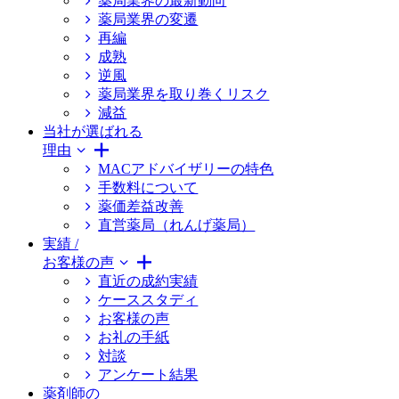
薬局業界の最新動向
薬局業界の変遷
再編
成熟
逆風
薬局業界を取り巻くリスク
減益
当社が選ばれる
理由
MACアドバイザリーの特色
手数料について
薬価差益改善
直営薬局（れんげ薬局）
実績 /
お客様の声
直近の成約実績
ケーススタディ
お客様の声
お礼の手紙
対談
アンケート結果
薬剤師の