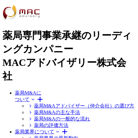
薬局専門事業承継のリーディ
ングカンパニー
MACアドバイザリー株式会
社
薬局M&Aに
ついて
薬局M&Aアドバイザー（仲介会社）の選び方
薬局M&Aの主な手法
薬局M&Aの一般的な流れ
薬局の評価方法
薬局業界について