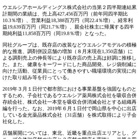
ウエルシアホールディングス株式会社の当第２四半期連結累
計期間の業績は、売上高427,456百万円（前年同四半期比
10.3％増）、営業利益18,388百万円（同22.4％増）、経常利
益19,639百万円（同21.7％増）、親会社株主に帰属する四半
期純利益11,858百万円（同19.8％増）となった。
同社グループは、既存店の改装などウエルシアモデルの積極
的な推進、調剤併設店舗の増加（８月末現在1,350店舗）に
よる調剤売上の伸長等により既存店の売上高は好調に推移し
た。また、健康をキーワードにした商品開発、レジ袋削減に
向けた活動、従業員にとって働きやすい職場環境の実現に向
けた取り組み等を行っている。
2019年３月１日付で都市部における事業基盤を強固なものと
するため、子会社であるウエルシア薬局株式会社を吸収合併
存続会社、株式会社一本堂を吸収合併消滅会社とする組織再
編を行った。なお、2019年６月１日付で岡山県を中心に出店
している金光薬品株式会社（31店舗）を株式取得により子会
社化した。
店舗展開については、東北、近畿を重点出店エリアとし、グ