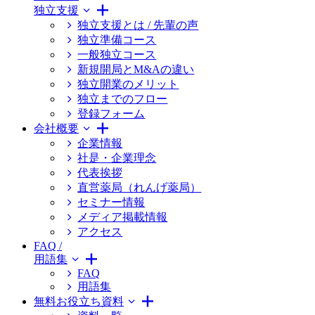
独立支援
独立支援とは / 先輩の声
独立準備コース
一般独立コース
新規開局とM&Aの違い
独立開業のメリット
独立までのフロー
登録フォーム
会社概要
企業情報
社是・企業理念
代表挨拶
直営薬局（れんげ薬局）
セミナー情報
メディア掲載情報
アクセス
FAQ /
用語集
FAQ
用語集
無料お役立ち資料