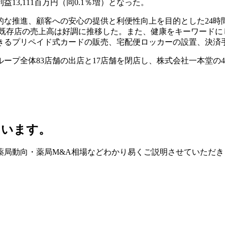
益13,111百万円（同0.1％増）となった。
な推進、顧客への安心の提供と利便性向上を目的とした24時間
より、既存店の売上高は好調に推移した。また、健康をキーワード
きるプリペイド式カードの販売、宅配便ロッカーの設置、決済
ープ全体83店舗の出店と17店舗を閉店し、株式会社一本堂の
ています。
薬局動向・薬局M&A相場などわかり易くご説明させていただき