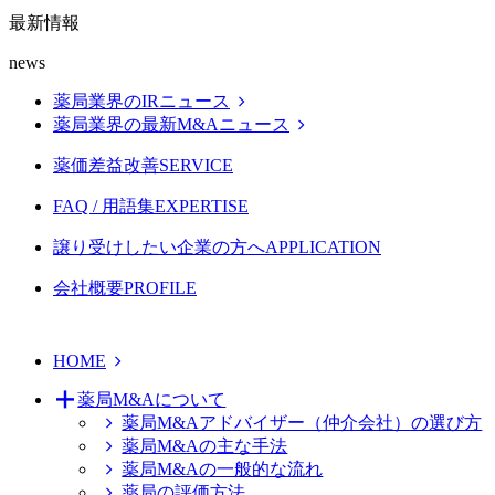
最新情報
news
薬局業界のIRニュース
薬局業界の最新M&Aニュース
薬価差益改善
SERVICE
FAQ / 用語集
EXPERTISE
譲り受けしたい企業の方へ
APPLICATION
会社概要
PROFILE
HOME
薬局M&Aについて
薬局M&Aアドバイザー（仲介会社）の選び方
薬局M&Aの主な手法
薬局M&Aの一般的な流れ
薬局の評価方法