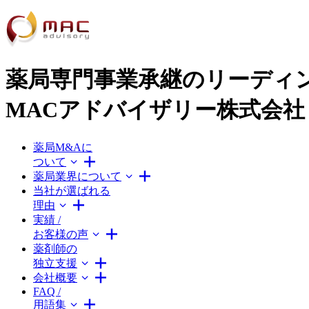
薬局専門事業承継のリーディ
MACアドバイザリー株式会社
薬局M&Aに
ついて
薬局業界について
当社が選ばれる
理由
実績 /
お客様の声
薬剤師の
独立支援
会社概要
FAQ /
用語集