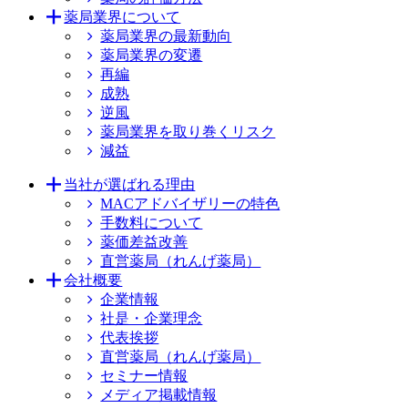
薬局業界について
薬局業界の最新動向
薬局業界の変遷
再編
成熟
逆風
薬局業界を取り巻くリスク
減益
当社が選ばれる理由
MACアドバイザリーの特色
手数料について
薬価差益改善
直営薬局（れんげ薬局）
会社概要
企業情報
社是・企業理念
代表挨拶
直営薬局（れんげ薬局）
セミナー情報
メディア掲載情報