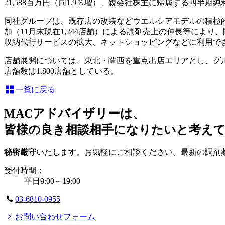
21,588百万円（同1.9％増）、親会社株主に帰属する四半期純利
同社グループは、既存店の改装などウエルシアモデルの積極的
加（11月末現在1,244店舗）による調剤売上の伸長等に
収納代行サービスの拡大、ネットショッピングなどに利用で
店舗展開については、東北・関西を重点出店エリアとし、グル
店舗数は1,800店舗としている。
一覧に戻る
MACアドバイザリーは、
皆様の良き相談相手になりたいと考え
秘密厳守
いたします。お気軽にご相談ください。最新の調剤
受付時間：
平日9:00～19:00
03-6810-0955
お問い合わせフォーム