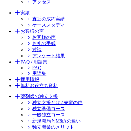
アクセス
実績
直近の成約実績
ケーススタディ
お客様の声
お客様の声
お礼の手紙
対談
アンケート結果
FAQ / 用語集
FAQ
用語集
採用情報
無料お役立ち資料
薬剤師の独立支援
独立支援とは / 先輩の声
独立準備コース
一般独立コース
新規開局とM&Aの違い
独立開業のメリット